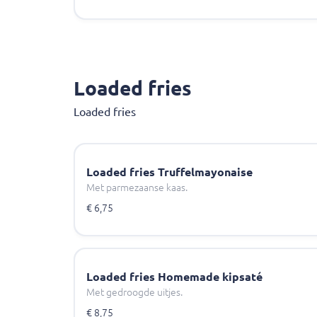
Loaded fries
Loaded fries
Loaded fries Truffelmayonaise
Met parmezaanse kaas.
€ 6,75
Loaded fries Homemade kipsaté
Met gedroogde uitjes.
€ 8,75