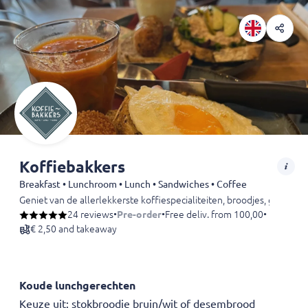
Koffiebakkers
Breakfast • Lunchroom • Lunch • Sandwiches • Coffee
Geniet van de allerlekkerste koffiespecialiteiten, broodjes, gebak en 
Iedereen is van harte welkom in ons gezellige koffie- en lunchcafé i
24 reviews
•
Pre-order
•
Free deliv. from 100,00
•
€ 2,50 and takeaway
Koude lunchgerechten
Keuze uit: stokbroodje bruin/wit of desembrood