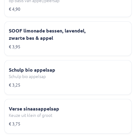
op basis van appel/peersap
€ 4,90
SOOF limonade bessen, lavendel,
zwarte bes & appel
€ 3,95
Schulp bio appelsap
Schulp bio appelsap
€ 3,25
Verse sinaasappelsap
Keuze uit klein of groot
€ 3,75