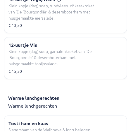
Klein kopje (dag) soep, rundvlees- of kaaskroket
van ‘De ‘Bourgondiër’ & desemboterham met
huisgemaakte eiersalade.
€ 13,50
12-uurtje Vis
Klein kopje (dag) soep, garnalenkroket van ‘De
‘Bourgondiër’ & desemboterham met
huisgemaakte tonijnsalade.
€ 15,50
Warme lunchgerechten
Warme lunchgerechten
Tosti ham en kaas
Slagersham van de Walhoeve & jong-belegen