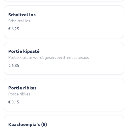
Schnitzel los
Schnitzel los
€ 6,25
Portie kipsaté
Portie kipsaté wordt geserveerd met satésaus
€ 6,85
Portie ribkes
Portie ribkes
€ 9,15
Kaasloempia's (8)