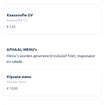
Kaassoufle GV
Kaassoufle GV
€ 2,65
AFHAAL MENU's
Menu's worden geserveerd inclusief friet, mayonaise
en salade.
Kipsate menu
Kipsate menu
€ 10,00