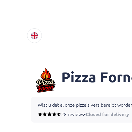
Pizza For
Wist u dat al onze pizza's vers bereidt word
Ja.. dat verschil proef je!
28 reviews
•
Closed for delivery