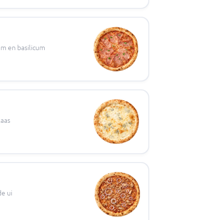
am en basilicum
kaas
e ui