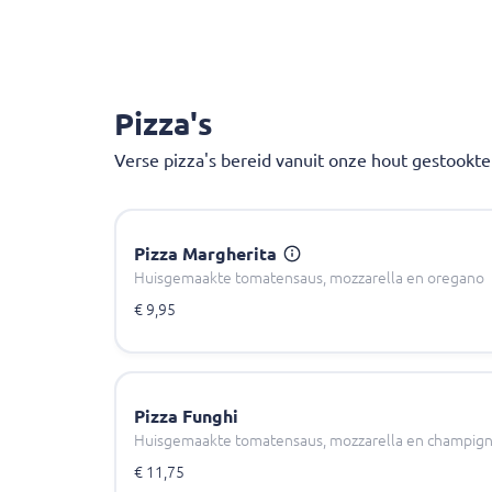
Pizza's
Verse pizza's bereid vanuit onze hout gestookt
Pizza Margherita
Huisgemaakte tomatensaus, mozzarella en oregano
€ 9,95
Pizza Funghi
Huisgemaakte tomatensaus, mozzarella en champig
€ 11,75