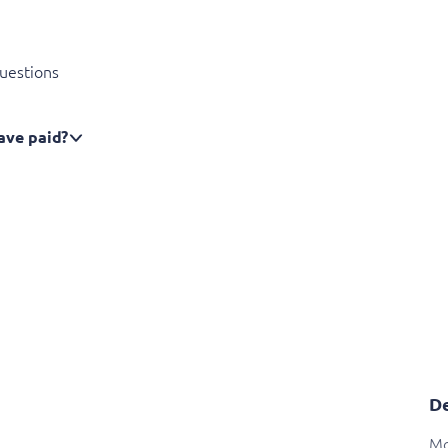
uestions
have paid?
De
M