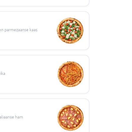
 en parmezaanse kaas
ika
aliaanse ham