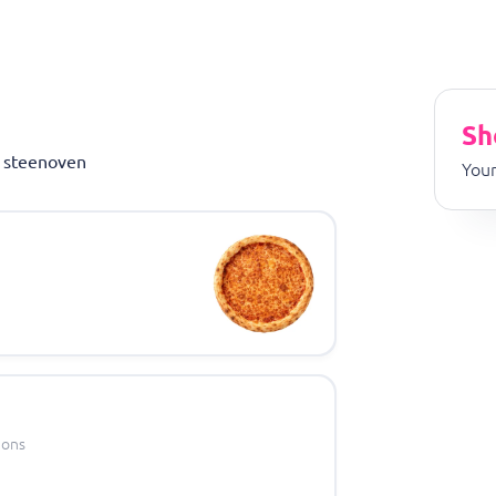
Sh
e steenoven
Your
nons