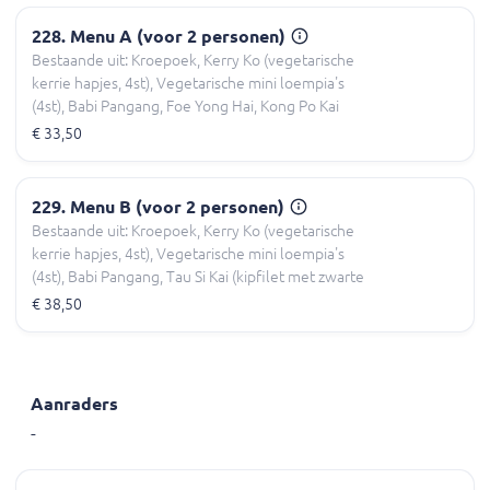
228. Menu A (voor 2 personen)
Bestaande uit: Kroepoek, Kerry Ko (vegetarische
kerrie hapjes, 4st), Vegetarische mini loempia's
(4st), Babi Pangang, Foe Yong Hai, Kong Po Kai
(kipfilet in chilisaus en cashewnoten).
€ 33,50
229. Menu B (voor 2 personen)
Bestaande uit: Kroepoek, Kerry Ko (vegetarische
kerrie hapjes, 4st), Vegetarische mini loempia's
(4st), Babi Pangang, Tau Si Kai (kipfilet met zwarte
sojabonensaus), Kong Po New (ossenhaas in
€ 38,50
chilisaus en cashewnoten).
Aanraders
-