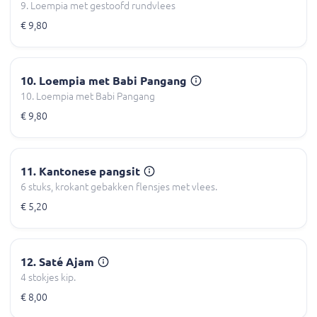
9. Loempia met gestoofd rundvlees
€ 9,80
10. Loempia met Babi Pangang
10. Loempia met Babi Pangang
€ 9,80
11. Kantonese pangsit
6 stuks, krokant gebakken flensjes met vlees.
€ 5,20
12. Saté Ajam
4 stokjes kip.
€ 8,00