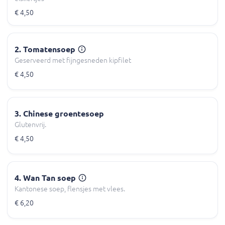
€ 4,50
2. Tomatensoep
Geserveerd met fijngesneden kipfilet
€ 4,50
3. Chinese groentesoep
Glutenvrij.
€ 4,50
4. Wan Tan soep
Kantonese soep, flensjes met vlees.
€ 6,20