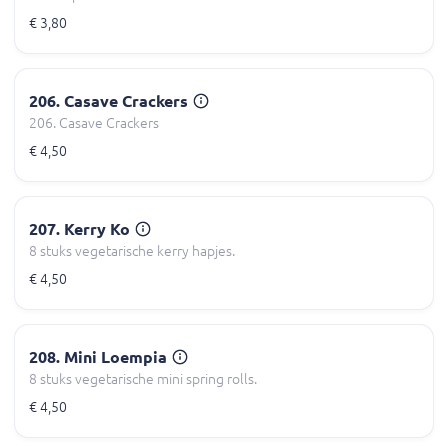
€ 3,80
206. Casave Crackers
206. Casave Crackers
€ 4,50
207. Kerry Ko
8 stuks vegetarische kerry hapjes.
€ 4,50
208. Mini Loempia
8 stuks vegetarische mini spring rolls.
€ 4,50