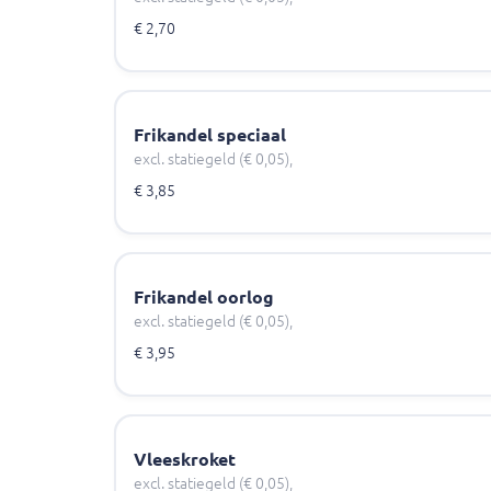
€ 2,70
Frikandel speciaal
excl. statiegeld (€ 0,05),
€ 3,85
Frikandel oorlog
excl. statiegeld (€ 0,05),
€ 3,95
Vleeskroket
excl. statiegeld (€ 0,05),