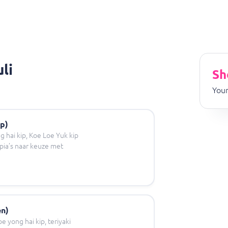
li
Sh
Your
ip)
g hai kip, Koe Loe Yuk kip
pia’s naar keuze met
en)
e yong hai kip, teriyaki