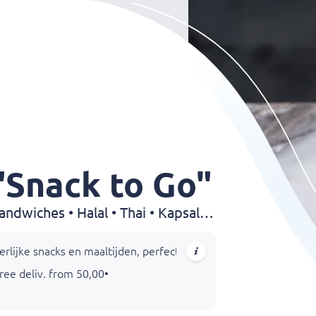
"Snack to Go"
Snackbar • Hamburgers • Sandwiches • Halal • Thai • Kapsalon • Frikandel • Shoarma • Chinese • Snack • Drinks
rlijke snacks en maaltijden, perfect voor een snelle hap of ee
ree deliv. from 50,00
•