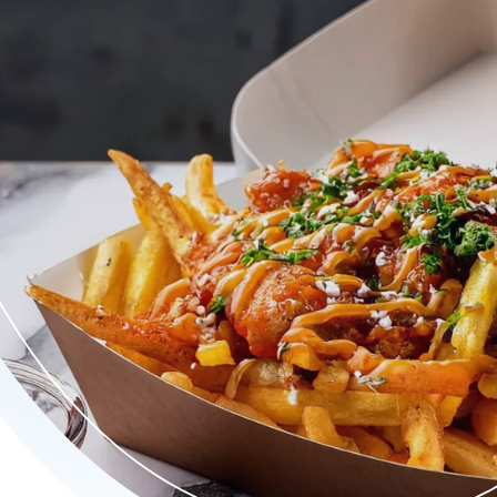
n uitgebreide maaltijd. Probeer onze zelfgesneden Vlaamse friet