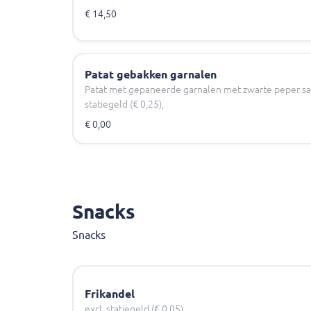
€ 14,50
Patat gebakken garnalen
Patat met gepaneerde garnalen met zwarte peper saus
statiegeld (€ 0,25),
€ 0,00
Snacks
Snacks
Frikandel
excl. statiegeld (€ 0,05),