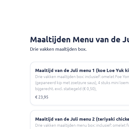
Maaltijden Menu van de Ju
Drie vakken maaltijden box.
Maaltijd van de Juli menu 1 (koe Loe Yuk k
Drie vakken maaltijden box: inclusief: omelet Foe Yon
(gepaneerd kip met zoetzure saus), 4 stuks mini loem
bijgerecht. excl. statiegeld (€ 0,50),
€ 23,95
Maaltijd van de Juli menu 2 (teriyaki chick
Drie vakken maaltijden menu box: inclusief: omelet fo