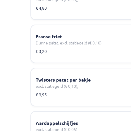
€ 4,80
Franse friet
Dunne patat. excl. statiegeld (€ 0,10),
€ 3,20
Twisters patat per bakje
excl. statiegeld (€ 0,10),
€ 3,95
Aardappelschijfjes
excl. statiegeld (€ 0,05),