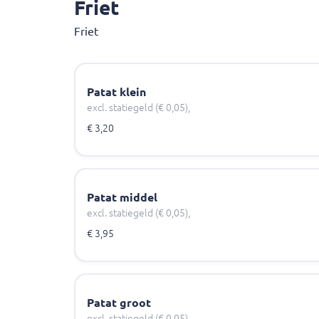
Friet
Friet
Patat klein
excl. statiegeld (€ 0,05),
€ 3,20
Patat middel
excl. statiegeld (€ 0,05),
€ 3,95
Patat groot
excl. statiegeld (€ 0,05),