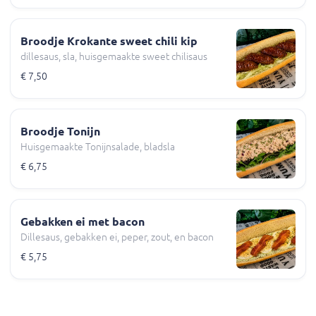
Broodje Krokante sweet chili kip
dillesaus, sla, huisgemaakte sweet chilisaus
€ 7,50
Broodje Tonijn
Huisgemaakte Tonijnsalade, bladsla
€ 6,75
Gebakken ei met bacon
Dillesaus, gebakken ei, peper, zout, en bacon
€ 5,75