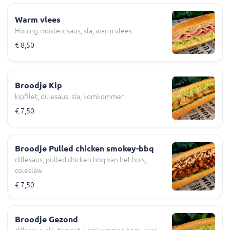
Warm vlees
Honing-mosterdsaus, sla, warm vlees
€ 8,50
Broodje Kip
kipfilet, dillesaus, sla, komkommer
€ 7,50
Broodje Pulled chicken smokey-bbq
dillesaus, pulled chicken bbq van het huis,
coleslaw
€ 7,50
Broodje Gezond