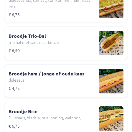
dillesaus, sla, tomaat, komkommer, ham, kaas
en ei
€ 6,75
Broodje Trio-Bal
trio bal met saus naar keuze
€ 6,50
Broodje ham / jonge of oude kaas
dillesaus
€ 4,75
Broodje Brie
Dillesaus, bladsla, brie, honing, walnoot,
€ 6,75