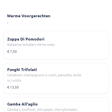
Warme Voorgerechten
-
Zuppa Di Pomodori
Italiaanse tomaten crème soep
€ 7,50
Funghi Trifolati
Gebakken champignons in room, pancetta, lente
ui, rucola
€ 13,50
Gamba All'aglio
Gamba’s, knoflook, chili peper, cherrytomaten,