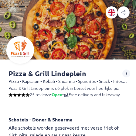
Pizza & Grill Lindeplein
Pizza • Kapsalon • Kebab • Shoarma • Spareribs • Snack • Fries • Sandwiches
Pizza & Grill Lindeplein is dé plek in Eersel voor heerlijke pizza’s, 
25 reviews
•
Open
•
Free delivery and takeaway
Schotels - Döner & Shoarma
Alle schotels worden geserveerd met verse friet of
rijst, pita, salade en saus naar keuze.