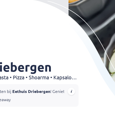
riebergen
Grillroom • Sandwiches • Pasta • Pizza • Shoarma • Kapsalon • Döner • Fries • Kebab • Drinks
ten bij
Eethuis Driebergen
! Geniet van romige pasta’s, versge
keaway