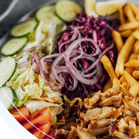
bakken Turkse pizza’s, hartige broodjes en rijkgevulde schotels