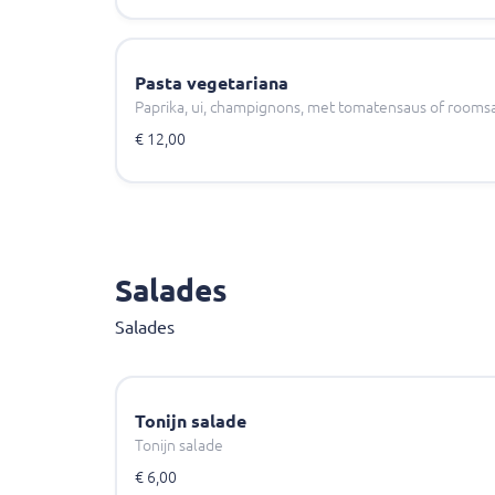
Pasta vegetariana
Paprika, ui, champignons, met tomatensaus of rooms
€ 12,00
Salades
Salades
Tonijn salade
Tonijn salade
€ 6,00