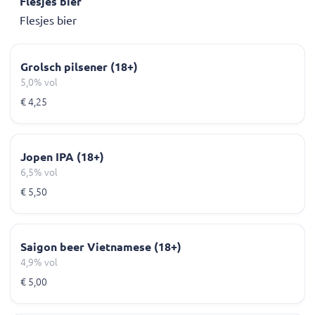
Flesjes bier
Flesjes bier
Grolsch pilsener (18+)
5,0% vol
€ 4,25
Jopen IPA (18+)
6,5% vol
€ 5,50
Saigon beer Vietnamese (18+)
4,9% vol
€ 5,00