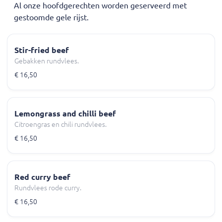
Al onze hoofdgerechten worden geserveerd met
gestoomde gele rijst.
Stir-fried beef
Gebakken rundvlees.
€ 16,50
Lemongrass and chilli beef
Citroengras en chili rundvlees.
€ 16,50
Red curry beef
Rundvlees rode curry.
€ 16,50