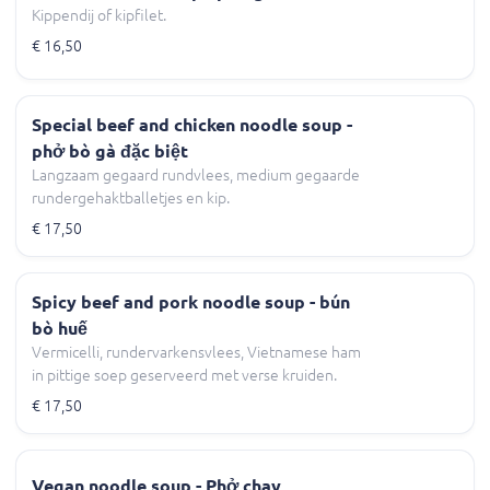
Kippendij of kipfilet.
€ 16,50
Special beef and chicken noodle soup -
phở bò gà đặc biệt
Langzaam gegaard rundvlees, medium gegaarde
rundergehaktballetjes en kip.
€ 17,50
Spicy beef and pork noodle soup - bún
bò huế
Vermicelli, rundervarkensvlees, Vietnamese ham
in pittige soep geserveerd met verse kruiden.
€ 17,50
Vegan noodle soup - Phở chay