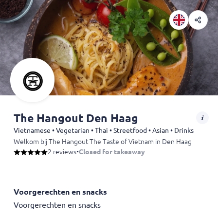
The Hangout Den Haag
Vietnamese • Vegetarian • Thai • Streetfood • Asian • Drinks
Welkom bij The Hangout The Taste of Vietnam in Den Haag. Jouw culi
Of je nu zin hebt in een lichte snack, een noedelsoep vol pit, of e
2 reviews
•
Closed for takeaway
Voorgerechten en snacks
Voorgerechten en snacks