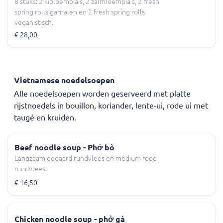
8 stuks: 2 kiploempia's, 2 zalmloempia's, 2 fresh
spring rolls garnalen en 2 fresh spring rolls
veganistisch.
€ 28,00
Vietnamese noedelsoepen
Alle noedelsoepen worden geserveerd met platte
rijstnoedels in bouillon, koriander, lente-ui, rode ui met
taugé en kruiden.
Beef noodle soup - Phở bò
Langzaam gegaard rundvlees en medium rood
rundvlees.
€ 16,50
Chicken noodle soup - phở gà