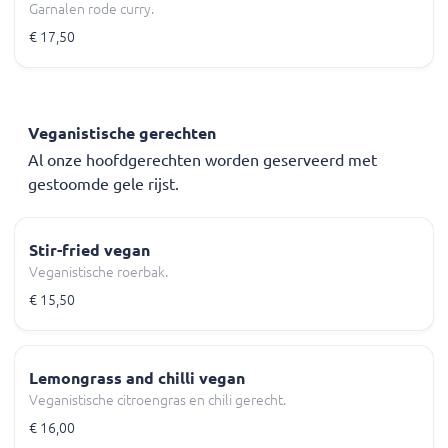
Garnalen rode curry.
€ 17,50
Veganistische gerechten
Al onze hoofdgerechten worden geserveerd met
gestoomde gele rijst.
Stir-fried vegan
Veganistische roerbak.
€ 15,50
Lemongrass and chilli vegan
Veganistische citroengras en chili gerecht.
€ 16,00