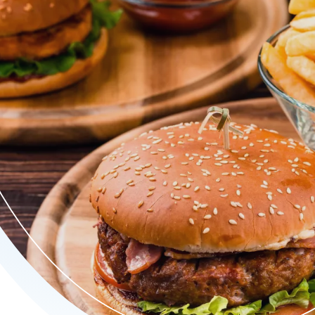
se pizza’s en Turkse pizza’s tot smaakvolle kapsalons en verse 