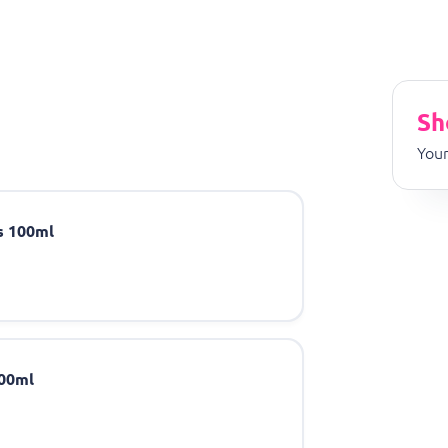
Sh
Your
s 100ml
100ml