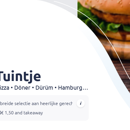
uintje
Fries • Snack • Kapsalon • Pizza • Döner • Dürüm • Hamburgers • Shoarma
reide selectie aan heerlijke gerechten, van authentieke Italiaan
€ 1,50 and takeaway