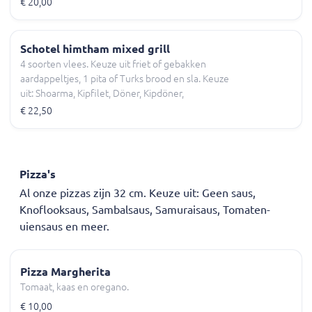
€ 20,00
Schotel himtham mixed grill
4 soorten vlees. Keuze uit friet of gebakken
aardappeltjes, 1 pita of Turks brood en sla. Keuze
uit: Shoarma, Kipfilet, Döner, Kipdöner,
Hamburger en meer.
€ 22,50
Pizza's
Al onze pizzas zijn 32 cm. Keuze uit: Geen saus,
Knoflooksaus, Sambalsaus, Samuraisaus, Tomaten-
uiensaus en meer.
Pizza Margherita
Tomaat, kaas en oregano.
€ 10,00