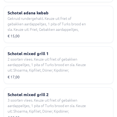
Schotel adana kebab
Gekruid rundergehakt. Keuze uit friet of
gebakken aardappeltjes, 1 pita of Turks brood en
sla. Keuze uit: Friet, Gebakken aardappeltjes,
Geen saus, Knoflooksaus, Sambalsaus en meer.
€ 15,00
Schotel mixed grill 1
2 soorten vlees. Keuze uit friet of gebakken
aardappeltjes, 1 pita of Turks brood en sla. Keuze
uit: Shoarma, Kipfilet, Döner, Kipdöner,
Hamburger en meer.
€ 17,00
Schotel mixed grill 2
3 soorten vlees. Keuze uit friet of gebakken
aardappeltjes, 1 pita of Turks brood en sla. Keuze
uit: Shoarma, Kipfilet, Döner, Kipdöner,
Hamburger en meer.