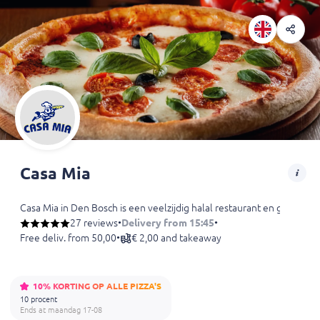
Casa Mia
Casa Mia in Den Bosch is een veelzijdig halal restaurant en grillroo
27 reviews
•
Delivery from 15:45
•
Free deliv. from 50,00
•
€ 2,00 and takeaway
10% KORTING OP ALLE PIZZA'S
10 procent
Ends at maandag 17-08