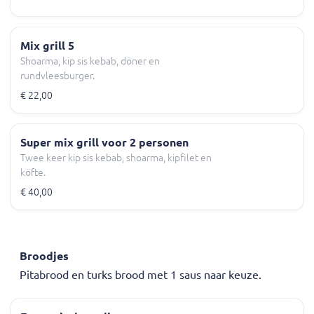
Mix grill 5
Shoarma, kip sis kebab, döner en
rundvleesburger.
€ 22,00
Super mix grill voor 2 personen
Twee keer kip sis kebab, shoarma, kipfilet en
köfte.
€ 40,00
Broodjes
Pitabrood en turks brood met 1 saus naar keuze.