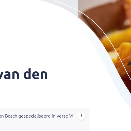
van den
en Bosch gespecialiseerd in verse Vlaamse friet, snacks en burg
udbruin gebakken voor een optimale smaakbeleving.
, rijk belegde broodjes en complete menu’s voor afhalen.