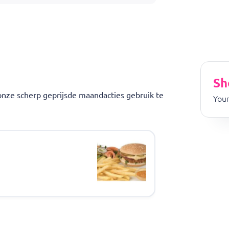
nte kwaliteit zijn wij een betrouwbare keuze in Den Bosch.
 met verse friet en snelle afhaalmogelijkheden.
Sh
onze scherp geprijsde maandacties gebruik te
Your