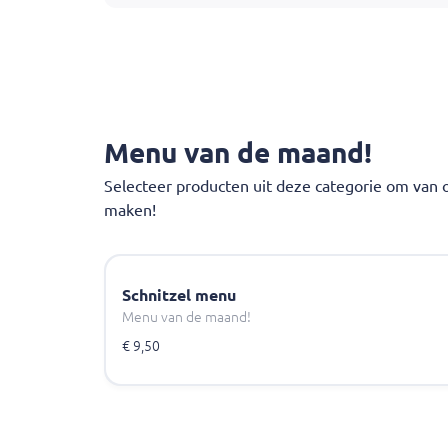
Met snelle service, scherpe prijzen en consta
Ideaal voor wie op zoek is naar een cafetaria
Menu van de maand!
Selecteer producten uit deze categorie om van 
maken!
Schnitzel menu
Menu van de maand!
€ 9,50