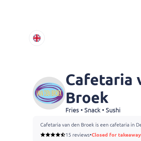
Cafetaria 
Broek
Fries • Snack • Sushi
Cafetaria van den Broek is een cafetaria in D
Onze friet wordt ambachtelijk bereid en go
15 reviews
•
Closed for takeaway
Het assortiment bestaat uit klassieke snacks