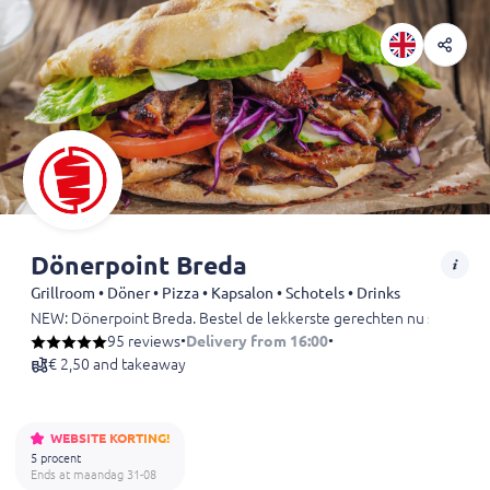
Dönerpoint Breda
Grillroom • Döner • Pizza • Kapsalon • Schotels • Drinks
NEW: Dönerpoint Breda. Bestel de lekkerste gerechten nu snel en ge
95 reviews
•
Delivery from 16:00
•
€ 2,50 and takeaway
WEBSITE KORTING!
5 procent
Ends at maandag 31-08