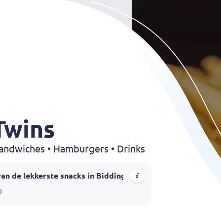
Twins
 Sandwiches • Hamburgers • Drinks
van de lekkerste snacks in Biddinghuizen!
k? Bij
Snackbar Twins
in Biddinghuizen ben je aan het juiste a
0