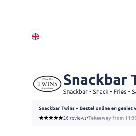
Snackbar 
Snackbar • Snack • Fries •
Snackbar Twins – Bestel online en geniet 
Zin in knapperige patat of een heerlijke snac
26 reviews
•
Takeaway from 11:3