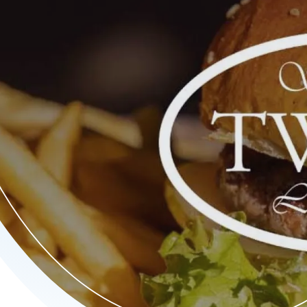
dres! Van versgebakken Vlaamse friet tot een smakelijke hambu