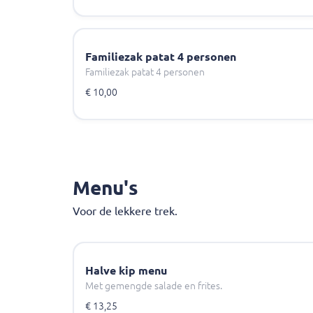
Familiezak patat 4 personen
Familiezak patat 4 personen
€ 10,00
Menu's
Voor de lekkere trek.
Halve kip menu
Met gemengde salade en frites.
€ 13,25