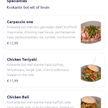
Specialties
Krokante bol wit of bruin
Carpaccio one
Krokante bol met dun gesneden beef, knoflook
mayonaise, dressing naar keuze, parmezaanse
kaas, pijnboompitten, sla, tomaat, komkommer
€ 12,99
Chicken Teriyaki
Krokante bol met warme halal kipfilet,
teriyakisaus, taugé, prei, ui en kruidensaus.
Slaatje on the side
€ 11,99
Chicken Bali
Krokante bol met warme halal kipfilet, saté
saus, taugé, prei, ui en kruidensaus. Slaatje on