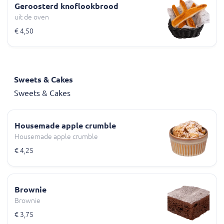
Geroosterd knoflookbrood
uit de oven
€ 4,50
Sweets & Cakes
Sweets & Cakes
Housemade apple crumble
Housemade apple crumble
€ 4,25
Brownie
Brownie
€ 3,75