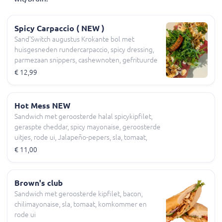
Spicy Carpaccio ( NEW )
Sand'Switch augustus Krokante bol met
huisgesneden rundercarpaccio, spicy dressing,
parmezaan snippers, cashewnoten, gefrituurde
uitjes, rucola, sla, tomaat, komkommer
€ 12,99
Hot Mess NEW
Sandwich met geroosterde halal spicykipfilet,
geraspte cheddar, spicy mayonaise, geroosterde
uitjes, rode ui, Jalapeño-pepers, sla, tomaat,
komkommer
€ 11,00
Brown's club
Sandwich met geroosterde kipfilet, bacon,
chilimayonaise, sla, tomaat, komkommer en
rode ui