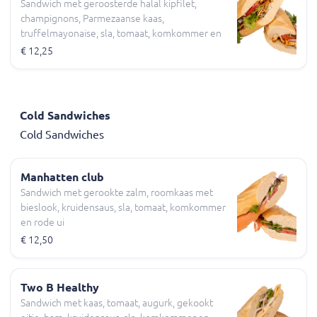
Sandwich met geroosterde halal kipfilet,
champignons, Parmezaanse kaas,
truffelmayonaise, sla, tomaat, komkommer en
rode ui
€ 12,25
Cold Sandwiches
Cold Sandwiches
Manhatten club
Sandwich met gerookte zalm, roomkaas met
bieslook, kruidensaus, sla, tomaat, komkommer
en rode ui
€ 12,50
Two B Healthy
Sandwich met kaas, tomaat, augurk, gekookt