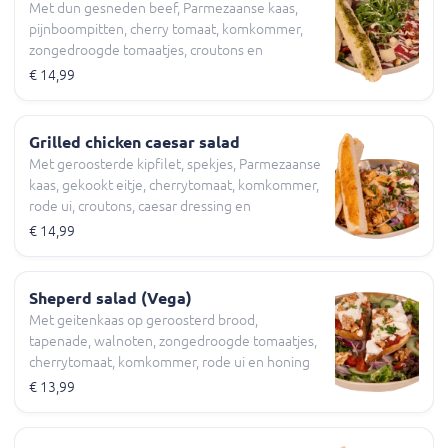
Met dun gesneden beef, Parmezaanse kaas,
pijnboompitten, cherry tomaat, komkommer,
zongedroogde tomaatjes, croutons en
geroosterd pesto brood
€ 14,99
Grilled chicken caesar salad
Met geroosterde kipfilet, spekjes, Parmezaanse
kaas, gekookt eitje, cherrytomaat, komkommer,
rode ui, croutons, caesar dressing en
geroosterd knoflookbrood
€ 14,99
Sheperd salad (Vega)
Met geitenkaas op geroosterd brood,
tapenade, walnoten, zongedroogde tomaatjes,
cherrytomaat, komkommer, rode ui en honing
mosterd dressing
€ 13,99