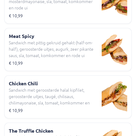
mosterdmayonaise, sla, tomaat, komkommer
en rode ui
€ 10,99
Meat Spicy
Sandwich met pittig gekruid gehakt (half-om-
half), geroosterde uitjes, augurk, zeer pikante
saus, sla, tomaat, komkommer en rode ui
€ 10,99
Chicken Chili
Sandwich met geroosterde halal kipfilet,
geroosterde uitjes, taugé, chilisaus,
chilimayonaise, sla, tomaat, komkommer en
rode ui
€ 10,99
The Truffle Chicken