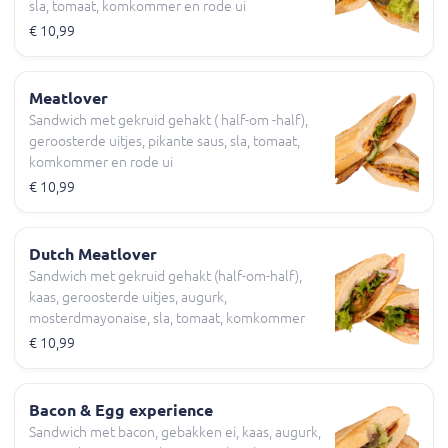
sla, tomaat, komkommer en rode ui
€ 10,99
Meatlover
Sandwich met gekruid gehakt ( half-om -half),
geroosterde uitjes, pikante saus, sla, tomaat,
komkommer en rode ui
€ 10,99
Dutch Meatlover
Sandwich met gekruid gehakt (half-om-half),
kaas, geroosterde uitjes, augurk,
mosterdmayonaise, sla, tomaat, komkommer
en rode ui
€ 10,99
Bacon & Egg experience
Sandwich met bacon, gebakken ei, kaas, augurk,