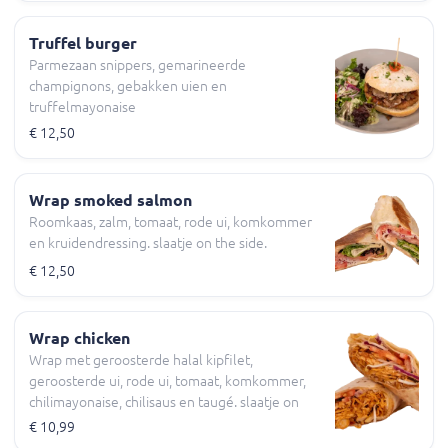
Truffel burger
Parmezaan snippers, gemarineerde
champignons, gebakken uien en
truffelmayonaise
€ 12,50
Wrap smoked salmon
Roomkaas, zalm, tomaat, rode ui, komkommer
en kruidendressing. slaatje on the side.
€ 12,50
Wrap chicken
Wrap met geroosterde halal kipfilet,
geroosterde ui, rode ui, tomaat, komkommer,
chilimayonaise, chilisaus en taugé. slaatje on
the side
€ 10,99