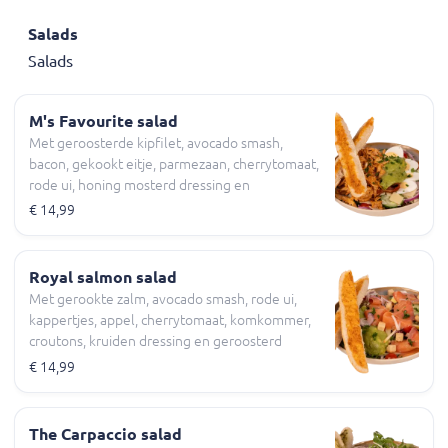
Salads
Salads
M's Favourite salad
Met geroosterde kipfilet, avocado smash,
bacon, gekookt eitje, parmezaan, cherrytomaat,
rode ui, honing mosterd dressing en
geroosterd pesto brood
€ 14,99
Royal salmon salad
Met gerookte zalm, avocado smash, rode ui,
kappertjes, appel, cherrytomaat, komkommer,
croutons, kruiden dressing en geroosterd
knoflookbrood
€ 14,99
The Carpaccio salad