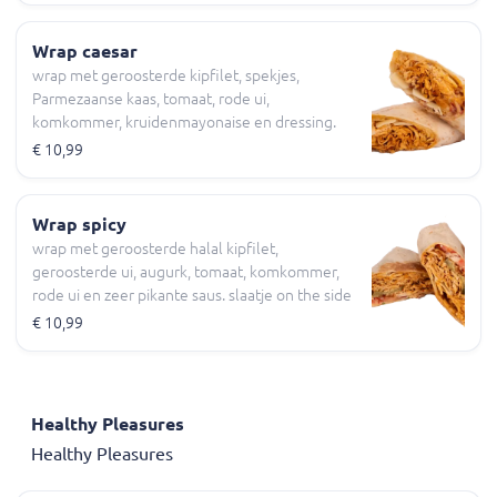
Wrap caesar
wrap met geroosterde kipfilet, spekjes,
Parmezaanse kaas, tomaat, rode ui,
komkommer, kruidenmayonaise en dressing.
slaatje on the side
€ 10,99
Wrap spicy
wrap met geroosterde halal kipfilet,
geroosterde ui, augurk, tomaat, komkommer,
rode ui en zeer pikante saus. slaatje on the side
Halal
€ 10,99
Healthy Pleasures
Healthy Pleasures