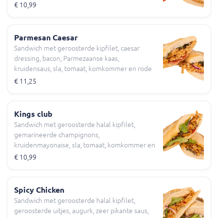
€ 10,99
Parmesan Caesar
Sandwich met geroosterde kipfilet, caesar
dressing, bacon, Parmezaanse kaas,
kruidensaus, sla, tomaat, komkommer en rode
ui
€ 11,25
Kings club
Sandwich met geroosterde halal kipfilet,
gemarineerde champignons,
kruidenmayonaise, sla, tomaat, komkommer en
rode ui Halal
€ 10,99
Spicy Chicken
Sandwich met geroosterde halal kipfilet,
geroosterde uitjes, augurk, zeer pikante saus,