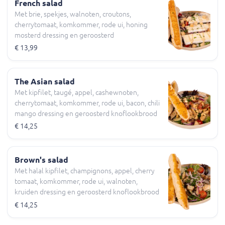
French salad
Met brie, spekjes, walnoten, croutons,
cherrytomaat, komkommer, rode ui, honing
mosterd dressing en geroosterd
knoflookbrood
€ 13,99
The Asian salad
Met kipfilet, taugé, appel, cashewnoten,
cherrytomaat, komkommer, rode ui, bacon, chili
mango dressing en geroosterd knoflookbrood
€ 14,25
Brown's salad
Met halal kipfilet, champignons, appel, cherry
tomaat, komkommer, rode ui, walnoten,
kruiden dressing en geroosterd knoflookbrood
€ 14,25