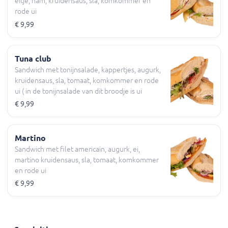
eitje, ham, kruidensaus, sla, komkommer en
rode ui
€ 9,99
Tuna club
Sandwich met tonijnsalade, kappertjes, augurk,
kruidensaus, sla, tomaat, komkommer en rode
ui ( in de tonijnsalade van dit broodje is ui
verwerkt )
€ 9,99
Martino
Sandwich met filet americain, augurk, ei,
martino kruidensaus, sla, tomaat, komkommer
en rode ui
€ 9,99