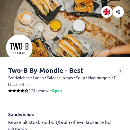
Two-B By Mondie - Best
Sandwiches • Lunch • Salads • Wraps • Soup • Hamburgers • Drinks
Locatie Best
123 reviews
•
Open
Sandwiches
Keuze uit stokbrood wit/bruin of een krokante bol
wit/bruin.