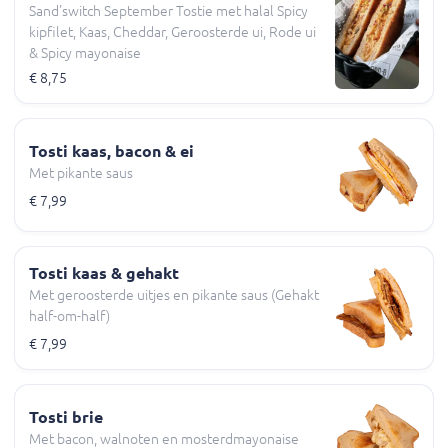
Sand'switch September Tostie met halal Spicy
kipfilet, Kaas, Cheddar, Geroosterde ui, Rode ui
& Spicy mayonaise
€ 8,75
Tosti kaas, bacon & ei
Met pikante saus
€ 7,99
Tosti kaas & gehakt
Met geroosterde uitjes en pikante saus (Gehakt
half-om-half)
€ 7,99
Tosti brie
Met bacon, walnoten en mosterdmayonaise