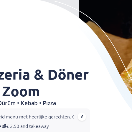
zzeria & Döner
p Zoom
 Dürüm • Kebab • Pizza
id menu met heerlijke gerechten. Geniet van traditionele Turkse
•
€ 2,50 and takeaway