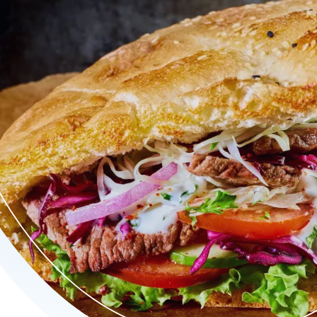
 broodjes, smakelijke salades, verrukkelijke pizza's en meer. O