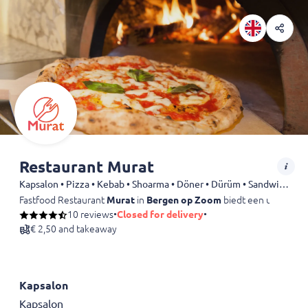
Restaurant Murat
Kapsalon • Pizza • Kebab • Shoarma • Döner • Dürüm • Sandwiches
Fastfood Restaurant
Murat
in
Bergen op Zoom
biedt een uitgebrei
10 reviews
•
Closed for delivery
•
€ 2,50 and takeaway
Kapsalon
Kapsalon