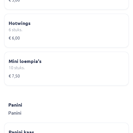
€ 3,00
Hotwings
6 stuks.
€ 6,00
Mini loempia's
10 stuks.
€ 7,50
Panini
Panini
Panini kaas