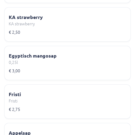
KA strawberry
KA strawberry
€ 2,50
Egyptisch mangosap
0,25l
€ 3,00
Fristi
Fristi
€ 2,75
Appelsap