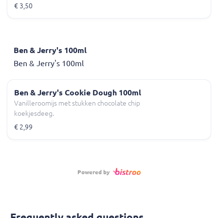
12,00/l, 0,25l
€ 3,50
Ben & Jerry's 100ml
Ben & Jerry's 100ml
Ben & Jerry's Cookie Dough 100ml
Vanilleroomijs met stukken chocolate chip
koekjesdeeg.
€ 2,99
Powered by
Frequently asked questions