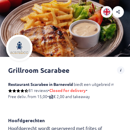
Grillroom Scarabee
Restaurant Scarabee in Barneveld
biedt een uitgebreid menu met m
81 reviews
•
Closed for delivery
•
Free deliv. from 15,00
•
€ 2,00 and takeaway
Hoofdgerechten
Hoofdgerecht wordt geserveerd met frites of