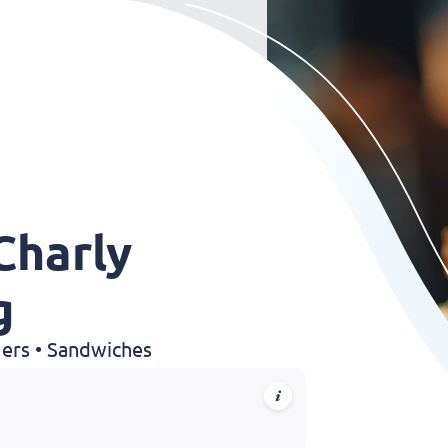
Charly
g
gers • Sandwiches