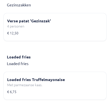
Gezinszakken
Verse patat 'Gezinszak'
4 personen
€ 12,50
Loaded fries
Loaded fries
Loaded fries Truffelmayonaise
Met parmezaanse kaas.
€ 6,75