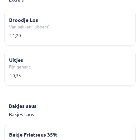
Broodje Los
Van bakkerij lubbers’.
€ 1,20
Uitjes
Fijn gehakt.
€ 0,35
Bakjes saus
Bakjes saus
Bakje Frietsaus 35%