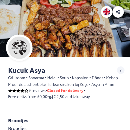
Kucuk Asya
Grillroom • Shoarma • Halal • Soup • Kapsalon • Döner • Kebab • Fries • Drinks
Proef de authentieke Turkse smaken bij Küçük Asya in Almelo! Geniet 
9 reviews
•
Closed for delivery
•
Free deliv. from 50,00
•
€ 2,50 and takeaway
Broodjes
Broodjes