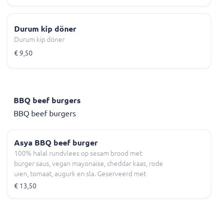
Durum kip döner
Durum kip döner
€ 9,50
BBQ beef burgers
BBQ beef burgers
Asya BBQ beef burger
100% halal rundvlees op sesam brood met
burger saus, vegan mayonaise, cheddar kaas, rode
uien, tomaat, augurk en sla. Geserveerd met
patat.
€ 13,50