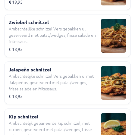
€ 19,95
Zwiebel schnitzel
Ambachtelijke schnitzel Vers gebakken ui,
geserveerd met patat/wedges, frisse salade en
fritessaus.
€ 18,95
Jalapeño schnitzel
Ambachtelijke schnitzel Vers gebakken ui met
Jalapeños, geserveerd met patat/wedges,
frisse salade en fritessaus.
€ 18,95
Kip schnitzel
Ambachtelijk gepaneerde Kip schnitzel, met
citroen, geserveerd met patat/wedges, frisse