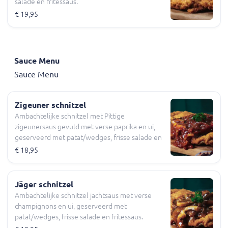
salade en fritessaus.
€ 19,95
Sauce Menu
Sauce Menu
Zigeuner schnitzel
Ambachtelijke schnitzel met Pittige
zigeunersaus gevuld met verse paprika en ui,
geserveerd met patat/wedges, frisse salade en
fritessaus.
€ 18,95
Jäger schnitzel
Ambachtelijke schnitzel jachtsaus met verse
champignons en ui, geserveerd met
patat/wedges, frisse salade en fritessaus.