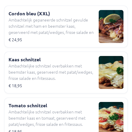
Cordon bleu (XXL)
Ambachtelijk gepaneerde schnitzel gevulde
schnitzel met ham en beemster kaas,
geserveerd met patat/wedges, frisse salade en
fritessaus.
€ 24,95
Kaas schnitzel
Ambachtelijke schnitzel overbakken met
beemster kaas, geserveerd met patat/wedges,
frisse salade en fritessaus.
€ 18,95
Tomato schnitzel
Ambachtelijke schnitzel overbakken met
beemster kaas en tomaat, geserveerd met
patat/wedges, frisse salade en fritessaus.
€ 18,95