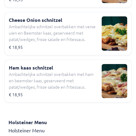
Cheese Onion schnitzel
Ambachtelijke schnitzel overbakken met verse
uien en Beemster kaas, geserveerd met
patat/wedges, frisse salade en fritessaus.
€ 18,95
Ham kaas schnitzel
Ambachtelijke schnitzel overbakken met ham
en beemster kaas, geserveerd met
patat/wedges, frisse salade en fritessaus.
€ 18,95
Holsteiner Menu
Holsteiner Menu