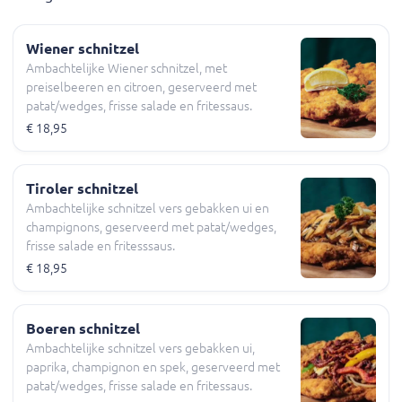
Wiener schnitzel
Ambachtelijke Wiener schnitzel, met
preiselbeeren en citroen, geserveerd met
patat/wedges, frisse salade en fritessaus.
€ 18,95
Tiroler schnitzel
Ambachtelijke schnitzel vers gebakken ui en
champignons, geserveerd met patat/wedges,
frisse salade en fritesssaus.
€ 18,95
Boeren schnitzel
Ambachtelijke schnitzel vers gebakken ui,
paprika, champignon en spek, geserveerd met
patat/wedges, frisse salade en fritessaus.