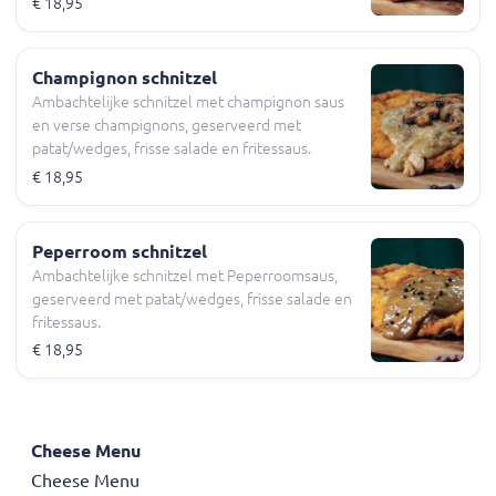
€ 18,95
Champignon schnitzel
Ambachtelijke schnitzel met champignon saus
en verse champignons, geserveerd met
patat/wedges, frisse salade en fritessaus.
€ 18,95
Peperroom schnitzel
Ambachtelijke schnitzel met Peperroomsaus,
geserveerd met patat/wedges, frisse salade en
fritessaus.
€ 18,95
Cheese Menu
Cheese Menu