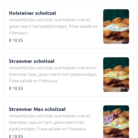
Holsteiner schnitzel
Ambachtelijke schnitzel overbakken met ei,
geserveerd met patat/wedges, frisse salade en
fritessaus.
€ 18,95
Strammer schnitzel
Ambachtelijke schnitzel overbakken met ei en
beemster kaas, geserveerd met patat/wedges,
frisse salade en fritessaus.
€ 18,95
Strammer Max schnitzel
Ambachtelijke schnitzel overbakken met ei,
beemster kaas en ham, geserveerd met
patat/wedges, frisse salade en fritessaus.
€ 18,95