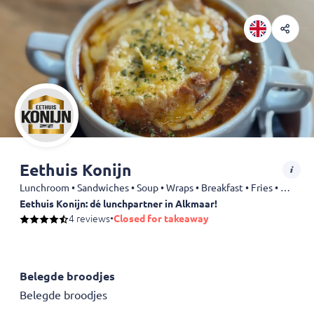
Eethuis Konijn
Lunchroom • Sandwiches • Soup • Wraps • Breakfast • Fries • Snack • Drinks
Eethuis Konijn: dé lunchpartner in Alkmaar!
Bestel eenvoudig een verse lunch, of je nu op kantoor bent of thuis.
4 reviews
•
Closed for takeaway
🥪
Vers belegde broodjes, wraps, warme snacks en gezonde opti
🚀 Bezorging vanaf €25,- (gratis vanaf €50,-)
Belegde broodjes
📍 Afhalen mogelijk tussen 10:30 – 15:00 uur
Belegde broodjes