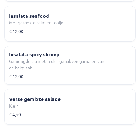
Insalata seafood
Met gerookte zalm en tonijn
€ 12,00
Insalata spicy shrimp
Gemengde sla met in chili gebakken garnalen van
de bakplaat
€ 12,00
Verse gemixte salade
Klein
€ 4,50