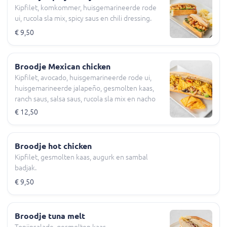
Kipfilet, komkommer, huisgemarineerde rode
ui, rucola sla mix, spicy saus en chili dressing.
€ 9,50
Broodje Mexican chicken
Kipfilet, avocado, huisgemarineerde rode ui,
huisgemarineerde jalapeño, gesmolten kaas,
ranch saus, salsa saus, rucola sla mix en nacho
chips.
€ 12,50
Broodje hot chicken
Kipfilet, gesmolten kaas, augurk en sambal
badjak.
€ 9,50
Broodje tuna melt
Tonijnsalade, gesmolten kaas,