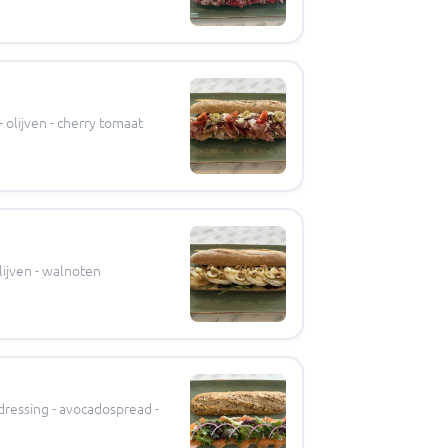
 olijven - cherry tomaat
olijven - walnoten
dressing - avocadospread -