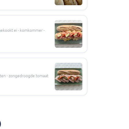
 gekookt ei - komkommer -
noten - zongedroogde tomaat
)