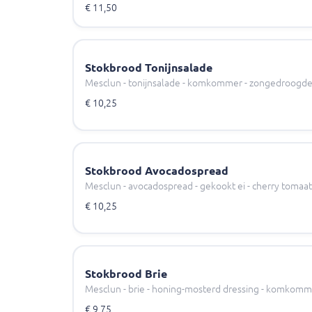
€ 11,50
Stokbrood Tonijnsalade
Mesclun - tonijnsalade - komkommer - zongedroogd
€ 10,25
Stokbrood Avocadospread
Mesclun - avocadospread - gekookt ei - cherry tomaat
€ 10,25
Stokbrood Brie
Mesclun - brie - honing-mosterd dressing - komkomme
€ 9,75