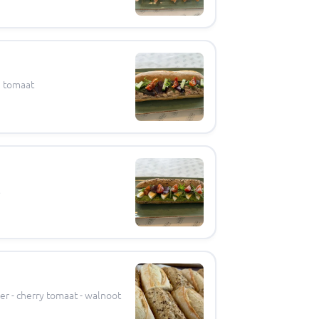
e tomaat
r - cherry tomaat - walnoot