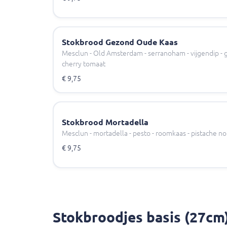
Stokbrood Gezond Oude Kaas
Mesclun - Old Amsterdam - serranoham - vijgendip -
cherry tomaat
€ 9,75
Stokbrood Mortadella
Mesclun - mortadella - pesto - roomkaas - pistache 
€ 9,75
Stokbroodjes basis (27cm