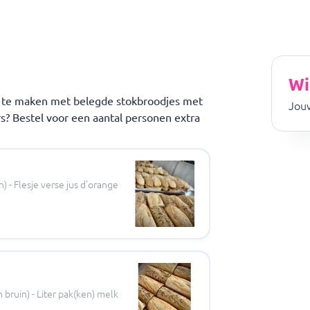
len om teleurstelling te voorkomen.
v.m. lunchspits in ons restaurant, afhalen is wel mogelijk.
Wi
, om te voorkomen dat er producten afgekoeld aankomen en daa
n te maken met belegde stokbroodjes met
Jouw
rs? Bestel voor een aantal personen extra
) - Flesje verse jus d'orange
 bruin) - Liter pak(ken) melk