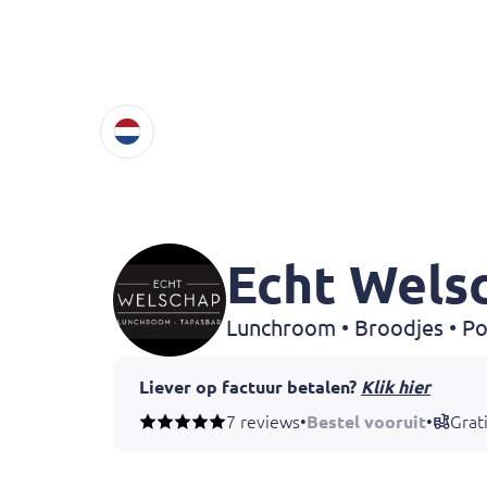
Echt Wels
Liever op factuur betalen?
Klik hier
Mail je bestelling naar reserveren@echtw
7 reviews
•
Bestel vooruit
•
Grat
Bestellingen op dezelfde dag graag
voor 0