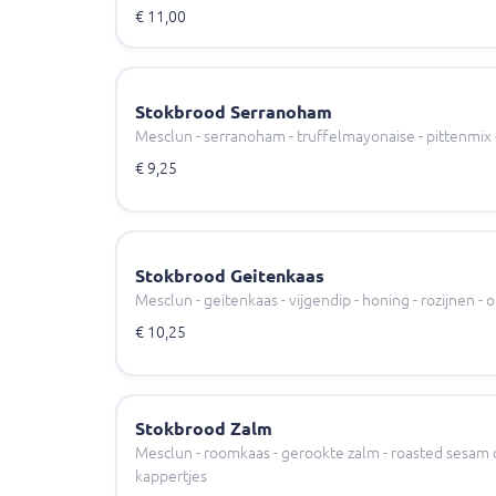
€ 11,00
Stokbrood Serranoham
Mesclun - serranoham - truffelmayonaise - pittenmix -
€ 9,25
Stokbrood Geitenkaas
Mesclun - geitenkaas - vijgendip - honing - rozijnen - 
€ 10,25
Stokbrood Zalm
Mesclun - roomkaas - gerookte zalm - roasted sesam 
kappertjes