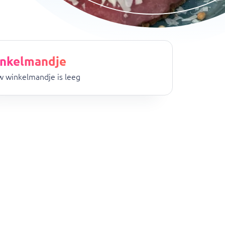
nkelmandje
rmee niet aan onze kwaliteitsstandaard voldoen. Warme gerec
 winkelmandje is leeg