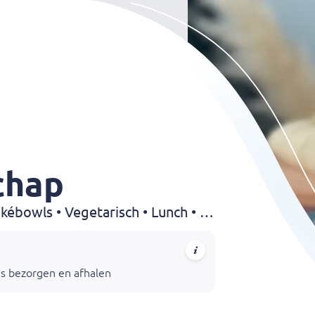
chap
Lunchroom • Broodjes • Pokébowls • Vegetarisch • Lunch • Salades
elschap.nl
is bezorgen en afhalen
9:30
mailen, daarna telefonisch doorgeven