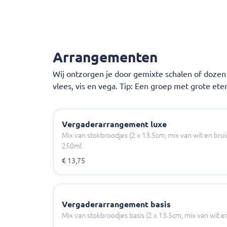
Grotere bestellingen graag vooruit bestel
Tussen 12:00 en 14:00 bezorgen wij
niet
i.
Arrangementen
Wij bezorgen uitsluitend koude producten
Wij ontzorgen je door gemixte schalen of doze
vlees, vis en vega. Tip: Een groep met grote ete
Vergaderarrangement luxe
Mix van stokbroodjes (2 x 13.5cm, mix van wit en bruin
250ml
€ 13,75
Vergaderarrangement basis
Mix van stokbroodjes basis (2 x 13.5cm, mix van wit en