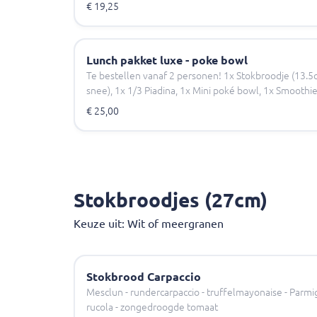
€ 19,25
Lunch pakket luxe - poke bowl
Te bestellen vanaf 2 personen! 1x Stokbroodje (13.5
snee), 1x 1/3 Piadina, 1x Mini poké bowl, 1x Smoothie
€ 25,00
Stokbroodjes (27cm)
Keuze uit: Wit of meergranen
Stokbrood Carpaccio
Mesclun - rundercarpaccio - truffelmayonaise - Parmi
rucola - zongedroogde tomaat