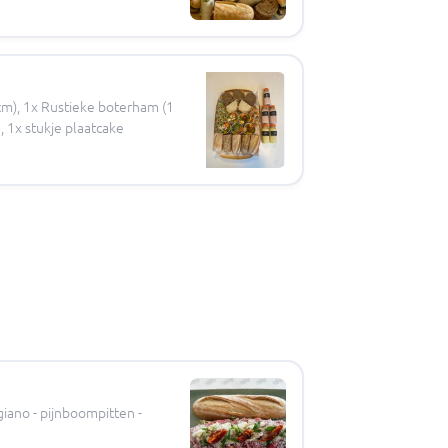
cm), 1x Rustieke boterham (1
, 1x stukje plaatcake
giano - pijnboompitten -