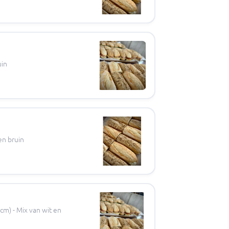
uin
en bruin
cm) - Mix van wit en