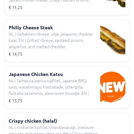
cucumber, tomato, pickles, and samurai sauce.
€ 11,25
Philly Cheese Steak
NL | Gebakken rib-eye, uitje, jalapeno, cheddar
kaas. EN | Grilled rib-eye, sautéed onions,
jalapeños, and melted cheddar.
€ 14,75
Japanese Chicken Katsu
NL | Tempura/panko kipfilet, Japanse BBQ
saus, wasabimayo, koolsalade, ijsbergsla,
furikake sesammix, steenoven broodje. EN |
Tempura/panko chicken breast, Japanese BBQ
€ 13,75
sauce, wasabi mayo, coleslaw, iceberg lettuce,
furikake sesame mix, stone-oven bread.
Crispy chicken (halal)
NL | Krokante kipfilet, chipotlesausje, zoetzure
groente, gebakken uitjes, sla. EN | Crispy chicken