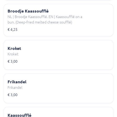
Broodje Kaassoufflé
NL | Broodje Kaassoufflé. EN | Kaassoufflé on a
bun. (Deep-fried melted cheese soufflé)
€ 4,25
Kroket
Kroket
€ 3,00
Frikandel
Frikandel
€ 3,00
Kaassoufflé