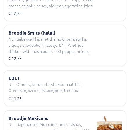
breast, chipotle sauce, pickled vegetables, fried
onions, lettuce.
€ 12,75
Broodje Smits (halal)
NL | Gebakken kip met champignon, paprika,
uitjes, sla, sweet-chili sausje. EN | Pan-fried
chicken with mushrooms, bell pepper, onions,
lettuce, sweet chili sauce.
€ 12,75
EBLT
NL | Omelet, bacon, sla, vleestomaat. EN |
Omelette, bacon, lettuce, beef tomato.
€ 13,25
Broodje Mexicano
NL | Gepaneerde Mexicano met satésaus,