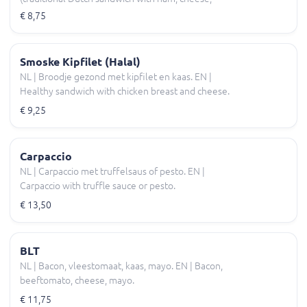
boiled egg, tomato, cucumber, lettuce).
€ 8,75
Smoske Kipfilet (Halal)
NL | Broodje gezond met kipfilet en kaas. EN |
Healthy sandwich with chicken breast and cheese.
€ 9,25
Carpaccio
NL | Carpaccio met truffelsaus of pesto. EN |
Carpaccio with truffle sauce or pesto.
€ 13,50
BLT
NL | Bacon, vleestomaat, kaas, mayo. EN | Bacon,
beeftomato, cheese, mayo.
€ 11,75