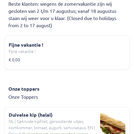
Beste klanten: wegens de zomervakantie zijn wij
gesloten van 2 t/m 17 augustus; vanaf 18 augustus
staan wij weer voor u klaar. (Closed due to holidays
from 2 to 17 august)
Fijne vakantie !
Fijne vakantie !
€ 0,00
Onze toppers
Onze Toppers
Duivelse kip (halal)
NL | Gekruide kipfilet, geroosterde uitjes,
komkommer, tomaat, augurk, samuraisaus. EN |
Spiced chicken breast, crispy roasted onions,