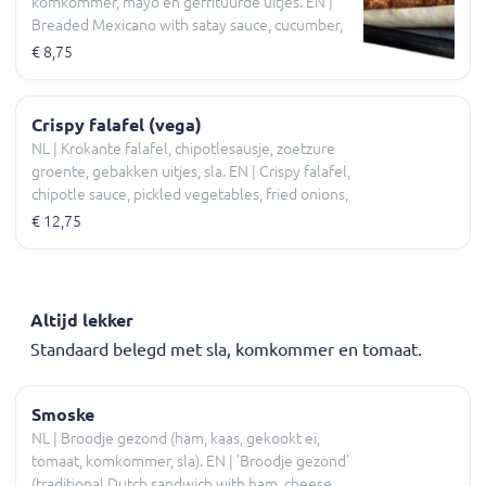
komkommer, mayo en gefrituurde uitjes. EN |
Breaded Mexicano with satay sauce, cucumber,
mayo, and fried onions.
€ 8,75
Crispy falafel (vega)
NL | Krokante falafel, chipotlesausje, zoetzure
groente, gebakken uitjes, sla. EN | Crispy falafel,
chipotle sauce, pickled vegetables, fried onions,
lettuce.
€ 12,75
Altijd lekker
Standaard belegd met sla, komkommer en tomaat.
Smoske
NL | Broodje gezond (ham, kaas, gekookt ei,
tomaat, komkommer, sla). EN | 'Broodje gezond'
(traditional Dutch sandwich with ham, cheese,