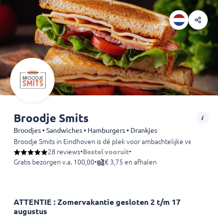
Broodje Smits
Broodjes • Sandwiches • Hamburgers • Drankjes
Broodje Smits in Eindhoven is dé plek voor ambachtelijke verse broo
Goeie Broikes.
28 reviews
•
Bestel vooruit
•
Gratis bezorgen v.a. 100,00
•
€ 3,75 en afhalen
ATTENTIE : Zomervakantie gesloten 2 t/m 17
augustus