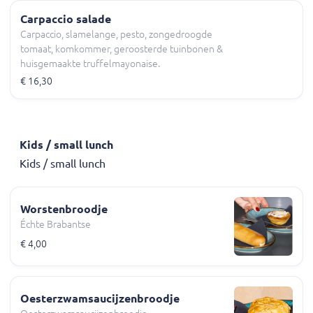
Carpaccio salade
Carpaccio, slamelange, pesto, zongedroogde
tomaat, komkommer, geroosterde tuinbonen &
huisgemaakte truffelmayonaise.
€ 16,30
Kids / small lunch
Kids / small lunch
Worstenbroodje
Échte Brabantse
€ 4,00
Oesterzwamsaucijzenbroodje