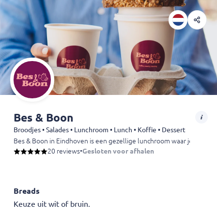
Bes & Boon
Broodjes • Salades • Lunchroom • Lunch • Koffie • Dessert
Bes & Boon in Eindhoven is een gezellige lunchroom waar je geniet v
Van carpaccio en burrata tot açaí bowls en specialty coffee: er is vo
20 reviews
•
Gesloten voor afhalen
De sfeervolle locatie combineert kwalitatieve ingrediënten met een 
Perfect voor ontbijt, lunch, koffieafspraken of een korte pauze in h
Een populaire hotspot voor verse koffie, gezonde lunches en zoete t
Breads
Keuze uit wit of bruin.