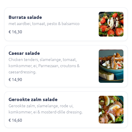
Burrata salade
met aardbei, tomaat, pesto & balsamico
€ 16,30
Caesar salade
Chicken tenders, slamelange, tomaat,
komkommer, ei, Parmezaan, croutons &
caesardressing.
€ 14,90
Gerookte zalm salade
Gerookte zalm, slamelange, rode ui,
komkommer, ei & mosterd-dille dressing.
€ 16,60