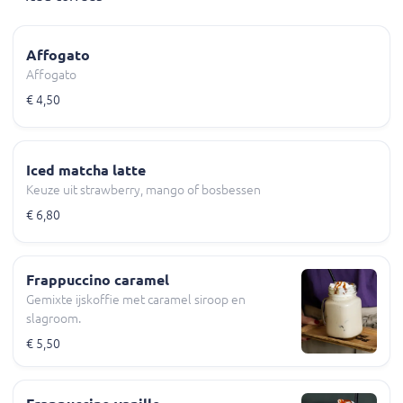
Affogato
Affogato
€ 4,50
Iced matcha latte
Keuze uit strawberry, mango of bosbessen
€ 6,80
Frappuccino caramel
Gemixte ijskoffie met caramel siroop en
slagroom.
€ 5,50