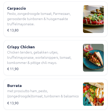
Carpaccio
Pesto, zongedroogde tomaat, Parmezaan,
geroosterde tuinbonen & huisgemaakte
truffelmayonaise.
€ 13,80
Crispy Chicken
Chicken tenders, gebakken uitjes,
truffelmayonaise, wortelsnippers, tomaat,
komkommer & pittige chili mayo.
€ 11,90
Burrata
met prosciutto ham, pesto,
(zongedroogde)tomaat, tuinbonen & balsamico
€ 13,90