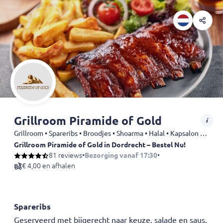
Grillroom Piramide of Gold
Grillroom • Spareribs • Broodjes • Shoarma • Halal • Kapsalon • Döner • Friet • Kebab • BBQ • Drankjes
Grillroom Piramide of Gold in Dordrecht – Bestel Nu!
Zin in een smaakexplosie? Probeer onze bestseller: halal spareribs i
81 reviews
•
Bezorging vanaf 17:30
•
€ 4,00 en afhalen
Spareribs
Geserveerd met bijgerecht naar keuze, salade en saus.