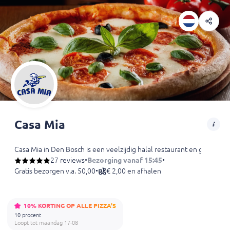
Casa Mia
Casa Mia in Den Bosch is een veelzijdig halal restaurant en grillroo
27 reviews
•
Bezorging vanaf 15:45
•
Gratis bezorgen v.a. 50,00
•
€ 2,00 en afhalen
10% KORTING OP ALLE PIZZA'S
10 procent
Loopt tot maandag 17-08