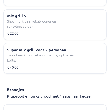
Mix grill 5
Shoarma, kip sis kebab, döner en
rundvleesburger.
€ 22,00
Super mix grill voor 2 personen
Twee keer kip sis kebab, shoarma, kipfilet en
köfte.
€ 40,00
Broodjes
Pitabrood en turks brood met 1 saus naar keuze.