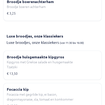
Broodje boerenachterham
Broodje boeren achterham
€ 3,25
Luxe broodjes, onze klassiekers
Luxe broodjes, onze klassiekers
(von 11:30 bis 16:00)
Broodje huisgemaakte kipgyros
Kipgyros met Griekse salade en huisgemaakte
Tzatziki
€ 13,50
Focaccia kip
Focaccia met gegrilde kip, ei bacon,
dragonmayonaise, sla, tomaat en komkommer