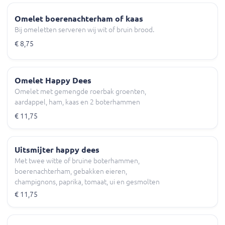
Omelet boerenachterham of kaas
Bij omeletten serveren wij wit of bruin brood.
€ 8,75
Omelet Happy Dees
Omelet met gemengde roerbak groenten,
aardappel, ham, kaas en 2 boterhammen
€ 11,75
Uitsmijter happy dees
Met twee witte of bruine boterhammen,
boerenachterham, gebakken eieren,
champignons, paprika, tomaat, ui en gesmolten
kaas.
€ 11,75