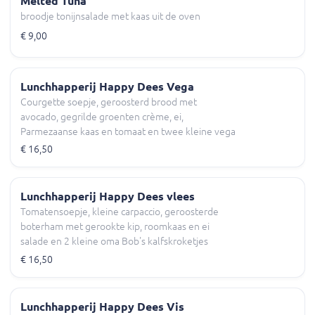
Melted Tuna
broodje tonijnsalade met kaas uit de oven
€ 9,00
Lunchhapperij Happy Dees Vega
Courgette soepje, geroosterd brood met
avocado, gegrilde groenten crème, ei,
Parmezaanse kaas en tomaat en twee kleine vega
kroketjes
€ 16,50
Lunchhapperij Happy Dees vlees
Tomatensoepje, kleine carpaccio, geroosterde
boterham met gerookte kip, roomkaas en ei
salade en 2 kleine oma Bob's kalfskroketjes
€ 16,50
Lunchhapperij Happy Dees Vis