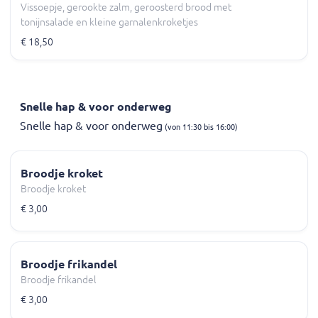
Vissoepje, gerookte zalm, geroosterd brood met
tonijnsalade en kleine garnalenkroketjes
€ 18,50
Snelle hap & voor onderweg
Snelle hap & voor onderweg
(von 11:30 bis 16:00)
Broodje kroket
Broodje kroket
€ 3,00
Broodje frikandel
Broodje frikandel
€ 3,00