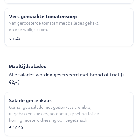
Vers gemaakte tomatensoep
Van geroosterde tomaten met balletjes gehakt
en een wolkje room.
€ 7,25
Maaltijdsalades
Alle salades worden geserveerd met brood of friet (+
€2,- )
Salade geitenkaas
Gemengde salade met geitenkaas crumble,
uitgebakken spekjes, notenmix, appel, witlof en
honing-mosterd dressing ook vegetarisch
mogelijk
€ 16,50