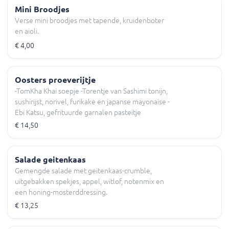
Mini Broodjes
Verse mini broodjes met tapende, kruidenboter
en aioli.
€ 4,00
Oosters proeverijtje
-TomKha Khai soepje -Torentje van Sashimi tonijn,
sushirijst, norivel, furikake en japanse mayonaise -
Ebi Katsu, gefrituurde garnalen pasteitje
€ 14,50
Salade geitenkaas
Gemengde salade met geitenkaas-crumble,
uitgebakken spekjes, appel, witlof, notenmix en
een honing-mosterddressing.
€ 13,25