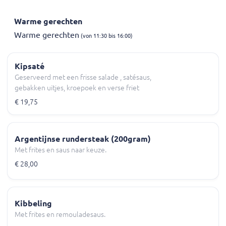
Warme gerechten
Warme gerechten
(von 11:30 bis 16:00)
Kipsaté
Geserveerd met een frisse salade , satésaus,
gebakken uitjes, kroepoek en verse friet
€ 19,75
Argentijnse rundersteak (200gram)
Met frites en saus naar keuze.
€ 28,00
Kibbeling
Met frites en remouladesaus.