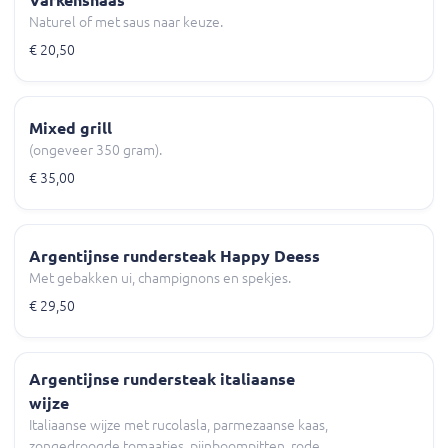
Varkenshaas
Naturel of met saus naar keuze.
€ 20,50
Mixed grill
(ongeveer 350 gram).
€ 35,00
Argentijnse rundersteak Happy Deess
Met gebakken ui, champignons en spekjes.
€ 29,50
Argentijnse rundersteak italiaanse
wijze
Italiaanse wijze met rucolasla, parmezaanse kaas,
zongedroogde tomaatjes, pijnboompitten, rode