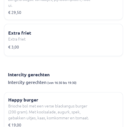
ui.
€ 29,50
Extra friet
Extra friet
€ 3,00
Intercity gerechten
Intercity gerechten
(von 16:30 bis 19:30)
Happy burger
Brioche bol met een verse blackangus burger
(200 gram). Met koolsalade, augurk, spek,
gebakken uitjes, kaas, komkommer en tomaat.
Keuze uit burgersaus of truffelsaus.
€ 19,00