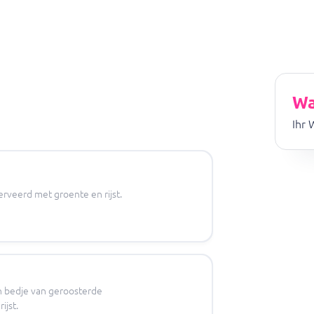
Wa
Ihr 
erveerd met groente en rijst.
 bedje van geroosterde
ijst.