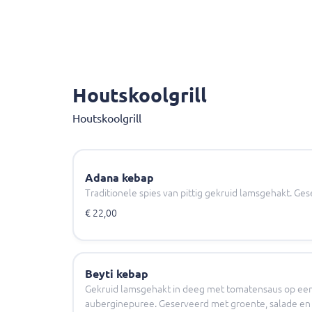
Houtskoolgrill
Houtskoolgrill
Adana kebap
Traditionele spies van pittig gekruid lamsgehakt. Ges
€ 22,00
Beyti kebap
Gekruid lamsgehakt in deeg met tomatensaus op een
auberginepuree. Geserveerd met groente, salade en r