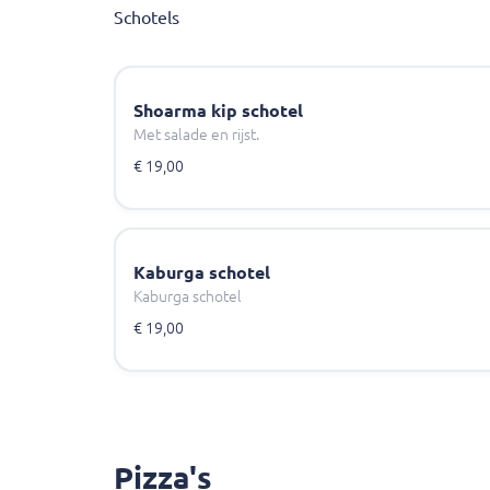
Schotels
Shoarma kip schotel
Met salade en rijst.
€ 19,00
Kaburga schotel
Kaburga schotel
€ 19,00
Pizza's