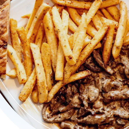
m proef je de authentieke smaken van de Turkse keuken én meer! V