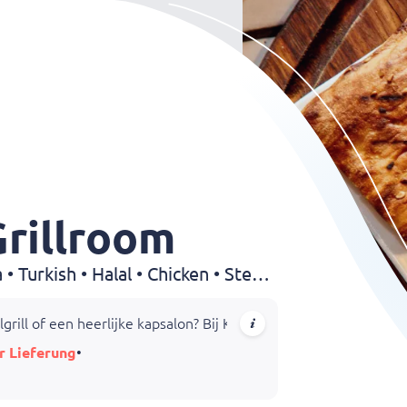
Grillroom
Grillroom • Pizza • Shoarma • Turkish • Halal • Chicken • Steak • Dürüm • Kebab • Kapsalon • BBQ • Drinks
rill of een heerlijke kapsalon? Bij Kösebasi Grillroom in Zaanda
r Lieferung
•