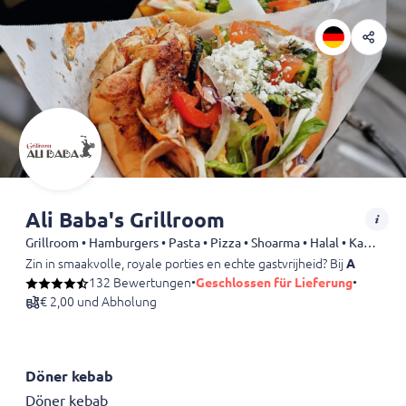
Ali Baba's Grillroom
Grillroom • Hamburgers • Pasta • Pizza • Shoarma • Halal • Kapsalon • Döner • Dürüm • Fries • Kebab • Drinks
Zin in smaakvolle, royale porties en echte gastvrijheid? Bij
Ali Baba’s
132 Bewertungen
•
Geschlossen für Lieferung
•
€ 2,00 und Abholung
Döner kebab
Döner kebab