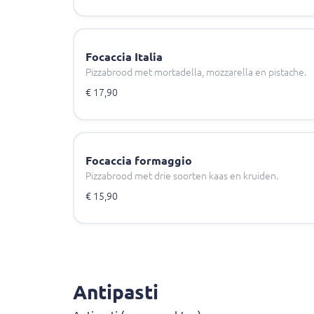
Focaccia Italia
Pizzabrood met mortadella, mozzarella en pistache.
€ 17,90
Focaccia formaggio
Pizzabrood met drie soorten kaas en kruiden.
€ 15,90
Antipasti