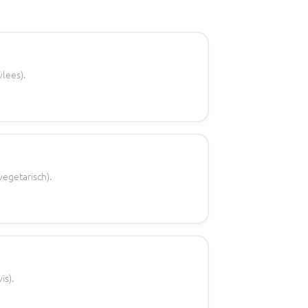
vlees).
vegetarisch).
is).