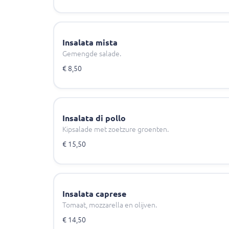
Insalata mista
Gemengde salade.
€ 8,50
Insalata di pollo
Kipsalade met zoetzure groenten.
€ 15,50
Insalata caprese
Tomaat, mozzarella en olijven.
€ 14,50