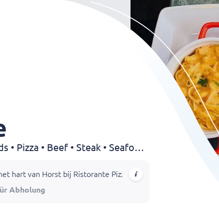
e
Italian • Pasta • Soup • Salads • Pizza • Beef • Steak • Seafood • Dessert
t hart van Horst bij Ristorante Pizzeria La Rondine. Geniet van
für Abholung