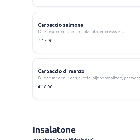
Carpaccio salmone
Dungesneden zalm, rucola, citroendresssing.
€ 17,90
Carpaccio di manzo
Dungesneden vlees, rucola, pijnboompitten, parmez
€ 18,90
Insalatone