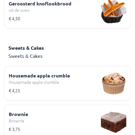
Geroosterd knoflookbrood
uit de oven
€ 4,50
Sweets & Cakes
Sweets & Cakes
Housemade apple crumble
Housemade apple crumble
€ 4,25
Brownie
Brownie
€ 3,75