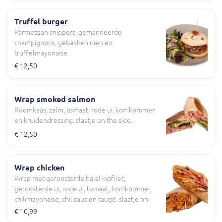
Truffel burger
Parmezaan snippers, gemarineerde
champignons, gebakken uien en
truffelmayonaise
€ 12,50
Wrap smoked salmon
Roomkaas, zalm, tomaat, rode ui, komkommer
en kruidendressing. slaatje on the side.
€ 12,50
Wrap chicken
Wrap met geroosterde halal kipfilet,
geroosterde ui, rode ui, tomaat, komkommer,
chilimayonaise, chilisaus en taugé. slaatje on
the side
€ 10,99