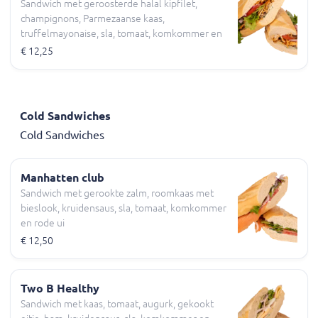
Sandwich met geroosterde halal kipfilet,
champignons, Parmezaanse kaas,
truffelmayonaise, sla, tomaat, komkommer en
rode ui
€ 12,25
Cold Sandwiches
Cold Sandwiches
Manhatten club
Sandwich met gerookte zalm, roomkaas met
bieslook, kruidensaus, sla, tomaat, komkommer
en rode ui
€ 12,50
Two B Healthy
Sandwich met kaas, tomaat, augurk, gekookt