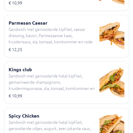
€ 10,99
Parmesan Caesar
Sandwich met geroosterde kipfilet, caesar
dressing, bacon, Parmezaanse kaas,
kruidensaus, sla, tomaat, komkommer en rode
ui
€ 12,25
Kings club
Sandwich met geroosterde halal kipfilet,
gemarineerde champignons,
kruidenmayonaise, sla, tomaat, komkommer en
rode ui Halal
€ 10,99
Spicy Chicken
Sandwich met geroosterde halal kipfilet,
geroosterde uitjes, augurk, zeer pikante saus,