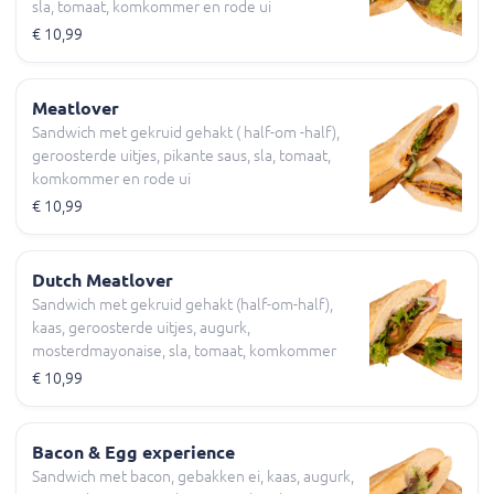
sla, tomaat, komkommer en rode ui
€ 10,99
Meatlover
Sandwich met gekruid gehakt ( half-om -half),
geroosterde uitjes, pikante saus, sla, tomaat,
komkommer en rode ui
€ 10,99
Dutch Meatlover
Sandwich met gekruid gehakt (half-om-half),
kaas, geroosterde uitjes, augurk,
mosterdmayonaise, sla, tomaat, komkommer
en rode ui
€ 10,99
Bacon & Egg experience
Sandwich met bacon, gebakken ei, kaas, augurk,