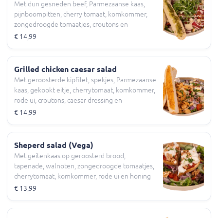
Met dun gesneden beef, Parmezaanse kaas,
pijnboompitten, cherry tomaat, komkommer,
zongedroogde tomaatjes, croutons en
geroosterd pesto brood
€ 14,99
Grilled chicken caesar salad
Met geroosterde kipfilet, spekjes, Parmezaanse
kaas, gekookt eitje, cherrytomaat, komkommer,
rode ui, croutons, caesar dressing en
geroosterd knoflookbrood
€ 14,99
Sheperd salad (Vega)
Met geitenkaas op geroosterd brood,
tapenade, walnoten, zongedroogde tomaatjes,
cherrytomaat, komkommer, rode ui en honing
mosterd dressing
€ 13,99