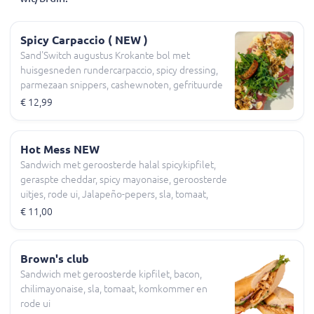
Spicy Carpaccio ( NEW )
Sand'Switch augustus Krokante bol met
huisgesneden rundercarpaccio, spicy dressing,
parmezaan snippers, cashewnoten, gefrituurde
uitjes, rucola, sla, tomaat, komkommer
€ 12,99
Hot Mess NEW
Sandwich met geroosterde halal spicykipfilet,
geraspte cheddar, spicy mayonaise, geroosterde
uitjes, rode ui, Jalapeño-pepers, sla, tomaat,
komkommer
€ 11,00
Brown's club
Sandwich met geroosterde kipfilet, bacon,
chilimayonaise, sla, tomaat, komkommer en
rode ui