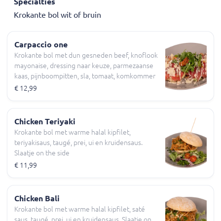
Specialties
Krokante bol wit of bruin
Carpaccio one
Krokante bol met dun gesneden beef, knoflook
mayonaise, dressing naar keuze, parmezaanse
kaas, pijnboompitten, sla, tomaat, komkommer
€ 12,99
Chicken Teriyaki
Krokante bol met warme halal kipfilet,
teriyakisaus, taugé, prei, ui en kruidensaus.
Slaatje on the side
€ 11,99
Chicken Bali
Krokante bol met warme halal kipfilet, saté
saus, taugé, prei, ui en kruidensaus. Slaatje on