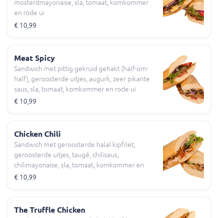
mosterdmayonaise, sla, tomaat, komkommer
en rode ui
€ 10,99
Meat Spicy
Sandwich met pittig gekruid gehakt (half-om-
half), geroosterde uitjes, augurk, zeer pikante
saus, sla, tomaat, komkommer en rode ui
€ 10,99
Chicken Chili
Sandwich met geroosterde halal kipfilet,
geroosterde uitjes, taugé, chilisaus,
chilimayonaise, sla, tomaat, komkommer en
rode ui
€ 10,99
The Truffle Chicken