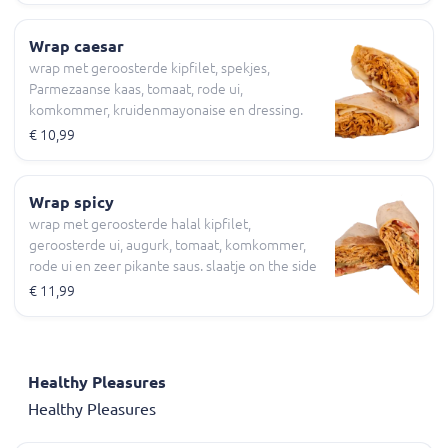
Wrap caesar
wrap met geroosterde kipfilet, spekjes,
Parmezaanse kaas, tomaat, rode ui,
komkommer, kruidenmayonaise en dressing.
slaatje on the side
€ 10,99
Wrap spicy
wrap met geroosterde halal kipfilet,
geroosterde ui, augurk, tomaat, komkommer,
rode ui en zeer pikante saus. slaatje on the side
Halal
€ 11,99
Healthy Pleasures
Healthy Pleasures