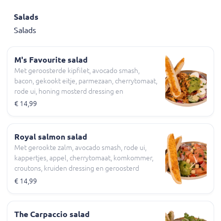
Salads
Salads
M's Favourite salad
Met geroosterde kipfilet, avocado smash,
bacon, gekookt eitje, parmezaan, cherrytomaat,
rode ui, honing mosterd dressing en
geroosterd pesto brood
€ 14,99
Royal salmon salad
Met gerookte zalm, avocado smash, rode ui,
kappertjes, appel, cherrytomaat, komkommer,
croutons, kruiden dressing en geroosterd
knoflookbrood
€ 14,99
The Carpaccio salad