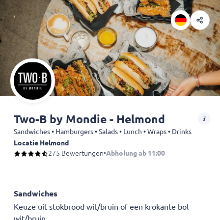
Two-B by Mondie - Helmond
Sandwiches • Hamburgers • Salads • Lunch • Wraps • Drinks
Locatie Helmond
275 Bewertungen
•
Abholung ab 11:00
Heeft u een allergie of dieetwens? Laat het ons tevoren even weten v
Onze
kip
is
halal
geslacht.
Sandwiches
Afhaal tijden kunnen niet gewijzigd worden-Online bestellingen zijn 
Keuze uit stokbrood wit/bruin of een krokante bol
wit/bruin.