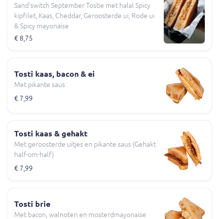
Sand'switch September Tostie met halal Spicy
kipfilet, Kaas, Cheddar, Geroosterde ui, Rode ui
& Spicy mayonaise
€ 8,75
Tosti kaas, bacon & ei
Met pikante saus
€ 7,99
Tosti kaas & gehakt
Met geroosterde uitjes en pikante saus (Gehakt
half-om-half)
€ 7,99
Tosti brie
Met bacon, walnoten en mosterdmayonaise