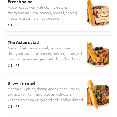
French salad
Met brie, spekjes, walnoten, croutons,
cherrytomaat, komkommer, rode ui, honing
mosterd dressing en geroosterd
knoflookbrood
€ 13,99
The Asian salad
Met kipfilet, taugé, appel, cashewnoten,
cherrytomaat, komkommer, rode ui, bacon, chili
mango dressing en geroosterd knoflookbrood
€ 14,25
Brown's salad
Met halal kipfilet, champignons, appel, cherry
tomaat, komkommer, rode ui, walnoten,
kruiden dressing en geroosterd knoflookbrood
€ 14,25