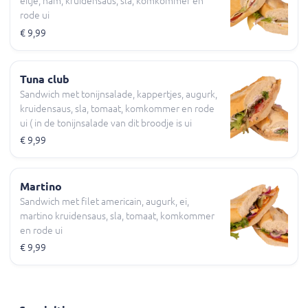
eitje, ham, kruidensaus, sla, komkommer en
rode ui
€ 9,99
Tuna club
Sandwich met tonijnsalade, kappertjes, augurk,
kruidensaus, sla, tomaat, komkommer en rode
ui ( in de tonijnsalade van dit broodje is ui
verwerkt )
€ 9,99
Martino
Sandwich met filet americain, augurk, ei,
martino kruidensaus, sla, tomaat, komkommer
en rode ui
€ 9,99