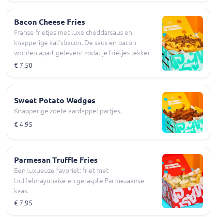
Bacon Cheese Fries
Franse frietjes met luxe cheddarsaus en
knapperige kalfsbacon. De saus en bacon
worden apart geleverd zodat je frietjes lekker
krokant blijven.
€ 7,50
Sweet Potato Wedges
Knapperige zoete aardappel partjes.
€ 4,95
Parmesan Truffle Fries
Een luxueuze favoriet: friet met
truffelmayonaise en geraspte Parmezaanse
kaas.
€ 7,95