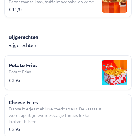
Parmezaanse kaas, truffelmayonaise en verse
sla.
€ 14,95
Bijgerechten
Bijgerechten
Potato Fries
Potato Fries
€ 3,95
Cheese Fries
Franse frietjes met luxe cheddarsaus. De kaassaus
wordt apart geleverd zodat je frietjes lekker
krokant blijven.
€ 5,95