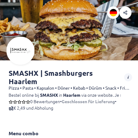
SMASHX | Smashburgers
Haarlem
Pizza • Pasta • Kapsalon • Döner • Kebab • Dürüm • Snack • Fries • Hamburgers • Sandwiches
Bestel online bij
SMASHX
in
Haarlem
via onze website. Je smashbur
0 Bewertungen
•
Geschlossen für Lieferung
•
€ 2,49 und Abholung
Menu combo