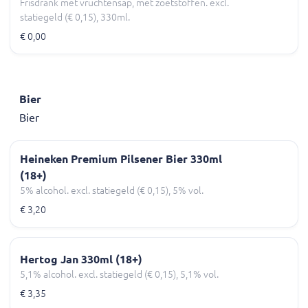
Frisdrank met vruchtensap, met zoetstoffen. excl.
statiegeld (€ 0,15), 330ml.
€ 0,00
Bier
Bier
Heineken Premium Pilsener Bier 330ml
(18+)
5% alcohol. excl. statiegeld (€ 0,15), 5% vol.
€ 3,20
Hertog Jan 330ml (18+)
5,1% alcohol. excl. statiegeld (€ 0,15), 5,1% vol.
€ 3,35