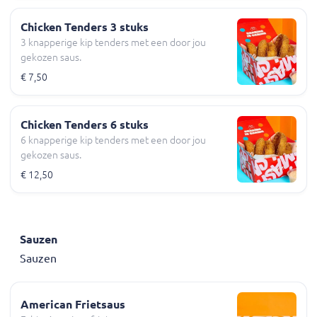
Chicken Tenders 3 stuks
3 knapperige kip tenders met een door jou
gekozen saus.
€ 7,50
Chicken Tenders 6 stuks
6 knapperige kip tenders met een door jou
gekozen saus.
€ 12,50
Sauzen
Sauzen
American Frietsaus