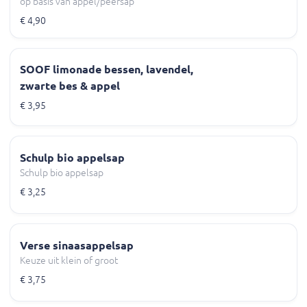
op basis van appel/peersap
€ 4,90
SOOF limonade bessen, lavendel,
zwarte bes & appel
€ 3,95
Schulp bio appelsap
Schulp bio appelsap
€ 3,25
Verse sinaasappelsap
Keuze uit klein of groot
€ 3,75