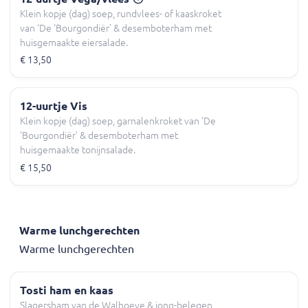
Klein kopje (dag) soep, rundvlees- of kaaskroket
van ‘De ‘Bourgondiër’ & desemboterham met
huisgemaakte eiersalade.
€ 13,50
12-uurtje Vis
Klein kopje (dag) soep, garnalenkroket van ‘De
‘Bourgondiër’ & desemboterham met
huisgemaakte tonijnsalade.
€ 15,50
Warme lunchgerechten
Warme lunchgerechten
Tosti ham en kaas
Slagersham van de Walhoeve & jong-belegen