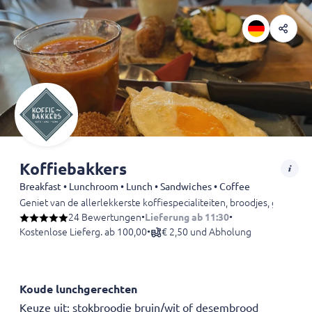
Koffiebakkers
Breakfast • Lunchroom • Lunch • Sandwiches • Coffee
Geniet van de allerlekkerste koffiespecialiteiten, broodjes, gebak en 
Iedereen is van harte welkom in ons gezellige koffie- en lunchcafé i
24 Bewertungen
•
Lieferung ab 11:30
•
Kostenlose Lieferg. ab 100,00
•
€ 2,50 und Abholung
Koude lunchgerechten
Keuze uit: stokbroodje bruin/wit of desembrood