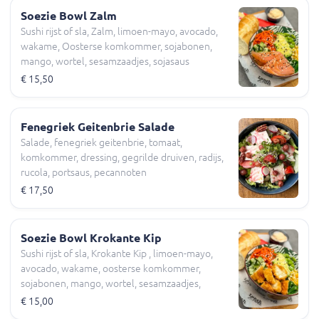
Soezie Bowl Zalm
Sushi rijst of sla, Zalm, limoen-mayo, avocado,
wakame, Oosterse komkommer, sojabonen,
mango, wortel, sesamzaadjes, sojasaus
€ 15,50
Fenegriek Geitenbrie Salade
Salade, fenegriek geitenbrie, tomaat,
komkommer, dressing, gegrilde druiven, radijs,
rucola, portsaus, pecannoten
€ 17,50
Soezie Bowl Krokante Kip
Sushi rijst of sla, Krokante Kip , limoen-mayo,
avocado, wakame, oosterse komkommer,
sojabonen, mango, wortel, sesamzaadjes,
sojasaus
€ 15,00