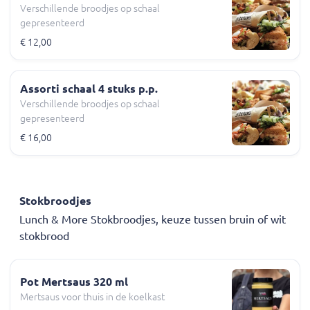
Verschillende broodjes op schaal
gepresenteerd
€ 12,00
Assorti schaal 4 stuks p.p.
Verschillende broodjes op schaal
gepresenteerd
€ 16,00
Stokbroodjes
Lunch & More Stokbroodjes, keuze tussen bruin of wit
stokbrood
Pot Mertsaus 320 ml
Mertsaus voor thuis in de koelkast