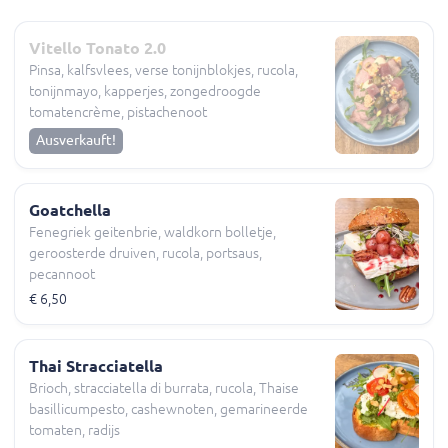
Vitello Tonato 2.0
Pinsa, kalfsvlees, verse tonijnblokjes, rucola,
tonijnmayo, kapperjes, zongedroogde
tomatencrème, pistachenoot
Ausverkauft!
Goatchella
Fenegriek geitenbrie, waldkorn bolletje,
geroosterde druiven, rucola, portsaus,
pecannoot
€ 6,50
Thai Stracciatella
Brioch, stracciatella di burrata, rucola, Thaise
basillicumpesto, cashewnoten, gemarineerde
tomaten, radijs