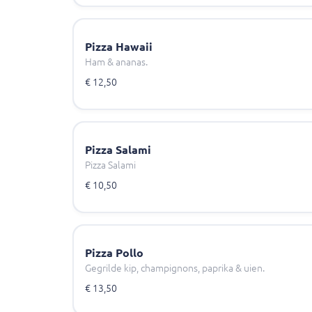
Pizza Hawaii
Ham & ananas.
€ 12,50
Pizza Salami
Pizza Salami
€ 10,50
Pizza Pollo
Gegrilde kip, champignons, paprika & uien.
€ 13,50