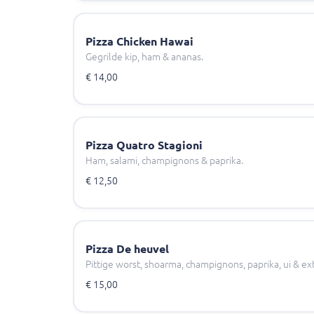
Pizza Chicken Hawai
Gegrilde kip, ham & ananas.
€ 14,00
Pizza Quatro Stagioni
Ham, salami, champignons & paprika.
€ 12,50
Pizza De heuvel
Pittige worst, shoarma, champignons, paprika, ui & ext
€ 15,00