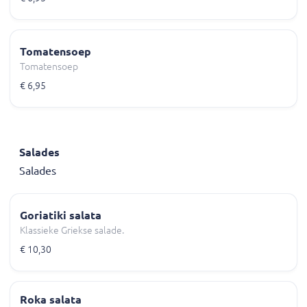
Tomatensoep
Tomatensoep
€ 6,95
Salades
Salades
Goriatiki salata
Klassieke Griekse salade.
€ 10,30
Roka salata