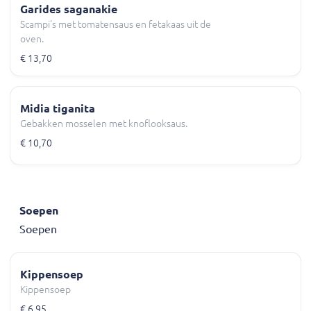
Garides saganakie
Scampi's met tomatensaus en fetakaas uit de
oven.
€ 13,70
Midia tiganita
Gebakken mosselen met knoflooksaus.
€ 10,70
Soepen
Soepen
Kippensoep
Kippensoep
€ 6,95