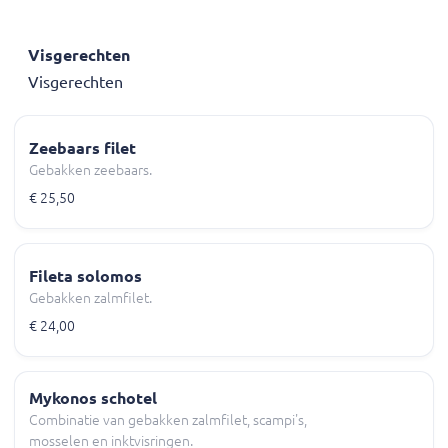
Visgerechten
Visgerechten
Zeebaars filet
Gebakken zeebaars.
€ 25,50
Fileta solomos
Gebakken zalmfilet.
€ 24,00
Mykonos schotel
Combinatie van gebakken zalmfilet, scampi's,
mosselen en inktvisringen.