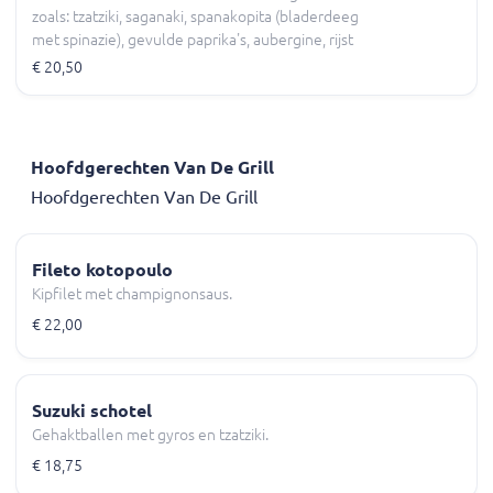
zoals: tzatziki, saganaki, spanakopita (bladerdeeg
met spinazie), gevulde paprika's, aubergine, rijst
en gigantes (witte bonen).
€ 20,50
Hoofdgerechten Van De Grill
Hoofdgerechten Van De Grill
Fileto kotopoulo
Kipfilet met champignonsaus.
€ 22,00
Suzuki schotel
Gehaktballen met gyros en tzatziki.
€ 18,75