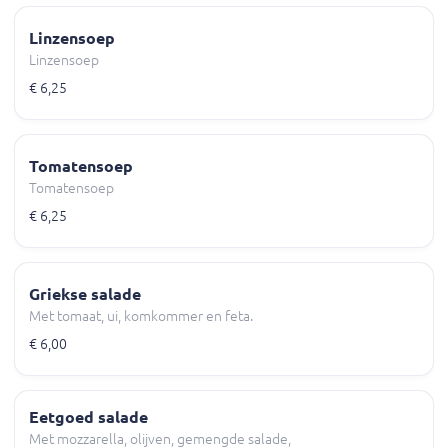
Linzensoep
Linzensoep
€ 6,25
Tomatensoep
Tomatensoep
€ 6,25
Griekse salade
Met tomaat, ui, komkommer en feta.
€ 6,00
Eetgoed salade
Met mozzarella, olijven, gemengde salade,