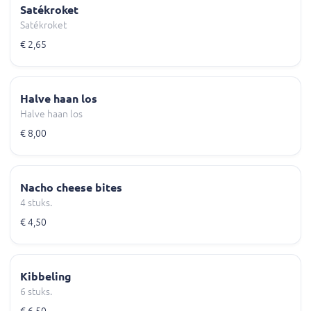
Satékroket
Satékroket
€ 2,65
Halve haan los
Halve haan los
€ 8,00
Nacho cheese bites
4 stuks.
€ 4,50
Kibbeling
6 stuks.