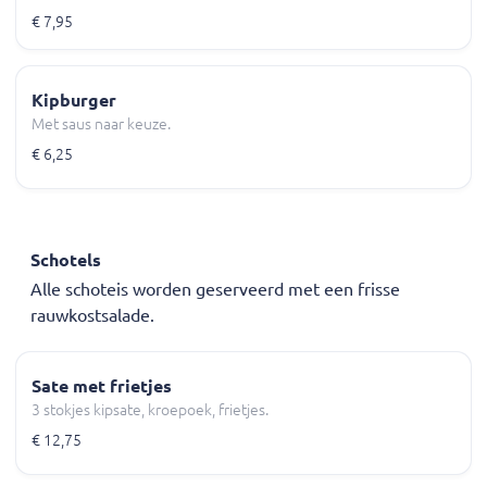
€ 7,95
Kipburger
Met saus naar keuze.
€ 6,25
Schotels
Alle schoteis worden geserveerd met een frisse
rauwkostsalade.
Sate met frietjes
3 stokjes kipsate, kroepoek, frietjes.
€ 12,75