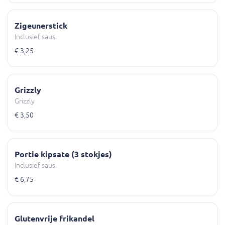
Zigeunerstick
Inclusief saus.
€ 3,25
Grizzly
Grizzly
€ 3,50
Portie kipsate (3 stokjes)
Inclusief saus.
€ 6,75
Glutenvrije frikandel