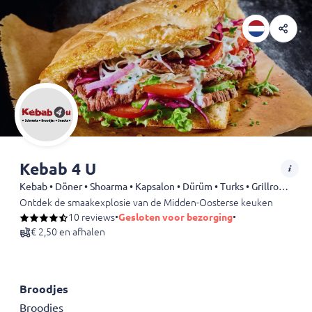
Kebab 4 U
Kebab • Döner • Shoarma • Kapsalon • Dürüm • Turks • Grillroom • Kip • Snacks • Friet
Ontdek de smaakexplosie van de Midden-Oosterse keuken bij Kebab 4 U
10 reviews
•
Gesloten voor bezorging
•
€ 2,50 en afhalen
Broodjes
Broodjes