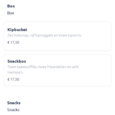
Box
Box
Kipbucket
Zes hotwings, vijf kipnuggets en twee kipcorns.
€ 17,50
Snackbox
Twee kaassoufflés, twee frikandellen en acht
loempia's.
€ 17,50
Snacks
Snacks