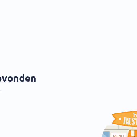
gevonden
?