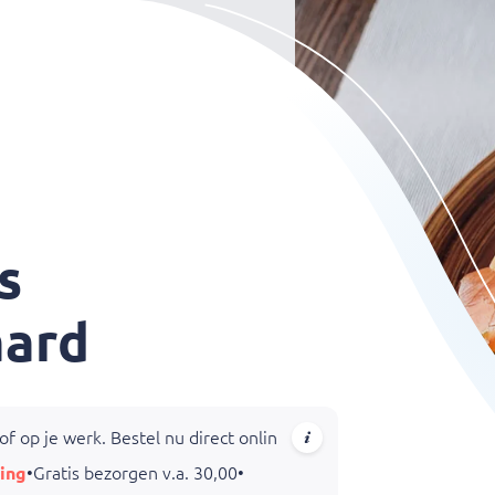
s
aard
f op je werk. Bestel nu direct online bij
t Boothuys Valkensw
ing
•
Gratis bezorgen v.a. 30,00
•