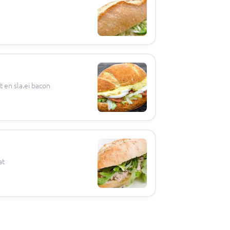
t en sla.ei bacon
at