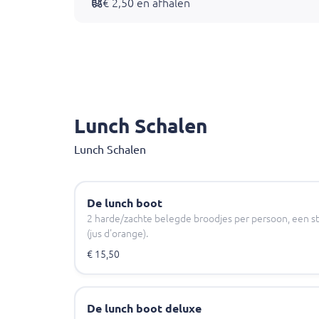
€ 2,50 en afhalen
Lunch Schalen
Lunch Schalen
De lunch boot
2 harde/zachte belegde broodjes per persoon, een st
(jus d'orange).
€ 15,50
De lunch boot deluxe