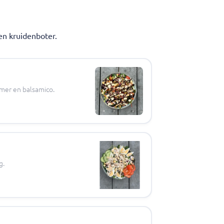
en kruidenboter.
mmer en balsamico.
g.