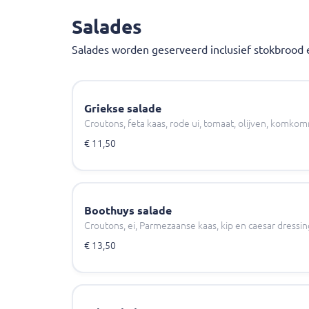
Salades
Salades worden geserveerd inclusief stokbrood 
Griekse salade
Croutons, feta kaas, rode ui, tomaat, olijven, komko
€ 11,50
Boothuys salade
Croutons, ei, Parmezaanse kaas, kip en caesar dressin
€ 13,50