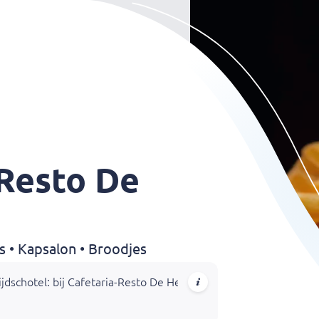
-Resto De
s • Kapsalon • Broodjes
dschotel: bij Cafetaria-Resto De Heikant in Tilburg vind je het