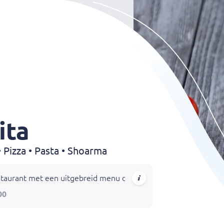
ita
 Pizza • Pasta • Shoarma
s restaurant met een uitgebreid menu dat pizza's, calzone, pasta
00