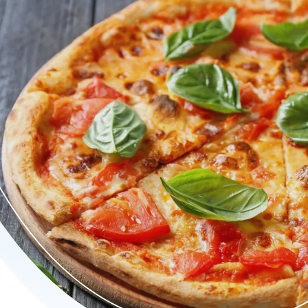
 al forno, pasta's, kapsalon en durum biedt. Geniet van ambachte